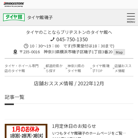
タイヤ館 磯子
タイヤのことならブリヂストンのタイヤ館へ
045-750-1350
10：30～19：00 です(作業受付は18：30まで)
〒235-0016 神奈川県横浜市磯子区磯子1丁目3番20
Map
タイヤ・ホイール専門
都道府県か
神奈川県の
タイヤ館 磯
店舗おスス
店のタイヤ館
ら探す
タイヤ館
子TOP
メ情報
店舗おススメ情報 / 2022年12月
記事一覧
1月定休日のお知らせ
いつもタイヤ館磯子のホームページをご覧いただき、ありがとうございます。 1月の定休日のご案内です。 よろしくお願いしますm(_ _)m タグ：横浜 磯子 根岸 中区 磯子区 西区 港南区 金沢区 南区 元町 山手 山下 中華街 三渓園 みなとみらい 関内 桜木町 八景 文庫 ニトリ ヤマダ電機 タイヤ館 ...