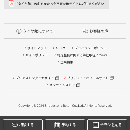
タイヤ館について
お客様の声
サイトマップ
リンク
プライバシーポリシー
サイトポリシー
特定整備に関する弊社取組について
企業情報
タイヤ点検・安全点検/タイヤ履き替え/オイル交換/その他
ブリヂストンタイヤサイト
ブリヂストンホイールサイト
ピット作業の予約
オンラインストア
クローク契約会員専用タイヤ履き替え※タイヤ履き替えを
希望のクローク契約会員の方はこちらを選択ください
Copyright © 2024 Bridgestone Retail Co.,Ltd. All rights Reserved.
本日のタイヤ履き替え順番待ち予約 ※クローク契約会員の
方はご利用いただけません
相談する
予約する
チラシを見る