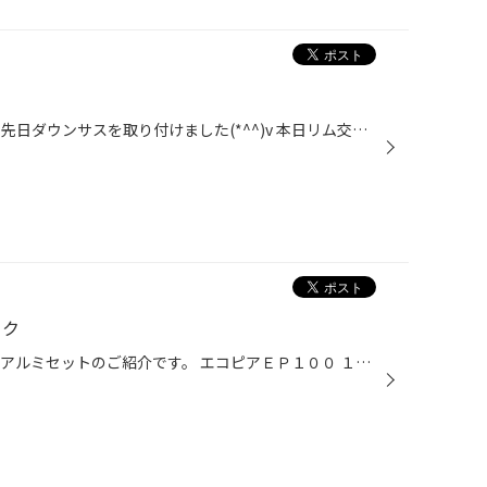
今回はレガシィのリム交換です！ 先日ダウンサスを取り付けました(*^^)v 本日リム交換とアライメントです！ ユーロテックs10rはブラックポリッシュにマットクリアーを吹き付けたカラーリングになります。 見た目も渋いですね(*^。^*) タイヤがまだ新しく、柔らかい状態であれば リム交換可能になり...
イク
今日はシエンタに14インチタイヤアルミセットのご紹介です。 エコピアＥＰ１００ １７５/７０Ｒ１４ ＪＰスタイルブレイク 14×5.5 タイヤ交換にてご来店いただきました(*^^)v 燃費を気にされていましたので エコピアとアルミのセットをご紹介！！ 鉄ホイールからアルミに変えたので軽量化！ さらに...