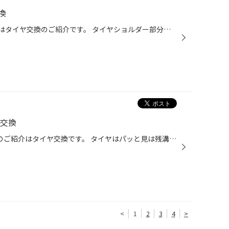
換
皆様こんにちは（･`ー･´）v 本日はタイヤ交換のご紹介です。 タイヤショルダー部分を点検させて頂くと、ヒビ割れが確認出来ました。 また、下の赤丸で囲んだ部分はタイヤ一周に渡ってヒビ割れが確認出来ました。 あまり乗ることがなく、10年近くご所有とのことながら走行距離は約2万キロ台! タイヤ...
ヤ交換
皆様こんにちは（･`ー･´）v本日のご紹介はタイヤ交換です。 タイヤはパッと見は残溝があります。 お話を伺うと街中ばかりで距離をあまり走らず、乗らなくなった時期もあるとの事でした。 しかしタイヤは<ゴム>で出来ています。どうしても劣化はしてしまいます。 劣化原因には紫外線や、高温多湿での...
<
1
2
3
4
>