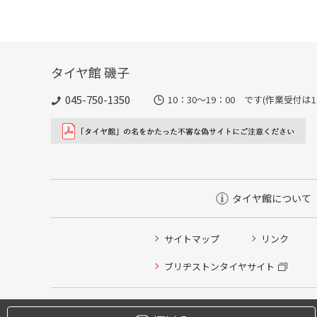
タイヤ館 磯子
045-750-1350
10：30～19：00 です(作業受付は1
タイヤ館について
サイトマップ
リンク
タイヤ点検・安全点検/タイヤ履き替え/オイル交換/その
ブリヂストンタイヤサイト
クローク契約会員専用タイヤ履き替え※タイヤ履き替えを
本日のタイヤ履き替え順番待ち予約 ※クローク契約会員