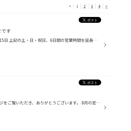
<
1
2
3
4
>
せです
8月1日・7日・8日・9日・14日・15日 上記の土・日・祝日、6日間の営業時間を延長致します。 営業時間 10:30～20:00 となります。 ご来店お待ちしております。
いつもタイヤ館磯子のホームページをご覧いただき、ありがとうございます。 8月の定休日のご案内です。 8月の17日(火)・18日(水)・19日(木)は3連休を頂いております。 よろしくお願いしますm(_ _)m タグ：横浜 磯子 根岸 中区 磯子区 西区 港南区 金沢区 南区 元町 山手 山下 中華街 三渓園 みな...