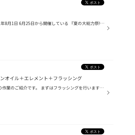
開催期間：2021年6月25日～2021年8月1日 6月25日から開催している 『夏の大総力祭!』 残すところ約1週間となりました! まだキャンペーンをご利用なされてない方、今がチャンスです!! 日に日に暑さを増していきますが、お車のメンテナンスをしっかりと行い 快適な夏の運転をしましょう～♪ お得なクー...
ジンオイル＋エレメント＋フラッシング
皆様こんにちは（･`ー･´）v本日の作業のご紹介です。 まずはフラッシングを行います。 通常のオイル交換ではエンジン内に汚れが残ってしまう事があります。 これらを分解して古いオイルと排出します。 ↑オイルを交換する前に、注入します。 注入を終えてから約10～20分間、アイドリングをします。 ...