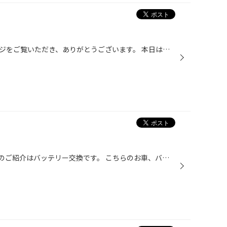
いつもタイヤ館磯子のホームページをご覧いただき、ありがとうございます。 本日は定休日となっております。 7月29日(木)は通常営業となっております。 よろしくお願いしますm(_ _)m タグ：横浜 磯子 根岸 中区 磯子区 西区 港南区 金沢区 南区 元町 山手 山下 中華街 三渓園 みなとみらい 関内 ...
皆様こんにちは（･`ー･´）v 本日のご紹介はバッテリー交換です。 こちらのお車、バッテリーがエンジンルーム奥側にあるためちょっと一手間がかかります。 ↑交換するにあたり外したパーツ類です。 これらを外してやっとバッテリー交換が行えました^^; お選び頂いたバッテリーは パナソニック カオス ...