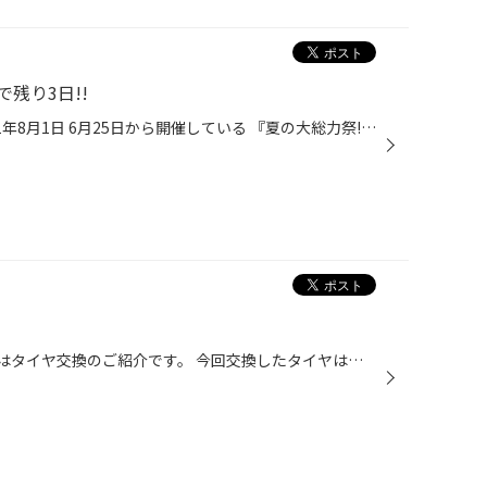
残り3日!!
開催期間：2021年6月25日～2021年8月1日 6月25日から開催している 『夏の大総力祭!』 残すところ残り3日となりました! まだキャンペーンをご利用なされてない方、ラストチャンスです!! お得なクーポンを当てて、お車のメンテナンスをしっかりと行い 快適な夏の運転をしましょう♪ お得なクーポンが当...
皆様こんにちは（･`ー･´）v 本日はタイヤ交換のご紹介です。 今回交換したタイヤはこちら↓の『アウトレット』コーナーの中からお選び頂いたタイヤです。 ※価格が掲載されている為、一部画像を隠しております。 『アウトレット』コーナーの在庫や価格等の詳細はスタッフまでお問い合わせ下さい。 コ...