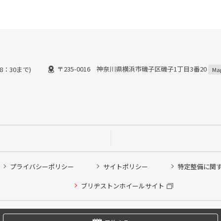
〒235-0016 神奈川県横浜市磯子区磯子1丁目3番20
8：30まで)
Ma
プライバシーポリシー
サイトポリシー
特定整備に関
他ピット作業の予約
ブリヂストンホイールサイト
希望のクローク契約会員の方はこちらを選択ください
の方はご利用いただけません
Copyright © 2024 Bridgestone Retail Co.,Ltd. All rights Reserved.