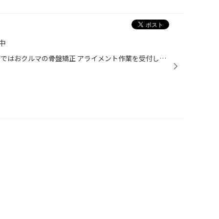
中
皆様こんにちは！ タイヤ館葉山店ではおクルマの骨盤矯正 アライメント作業を受付しております アライメント調整を行うことでタイヤをより長く良い状態でご使用いただけます タイヤ館葉山店までお気軽にご相談ください