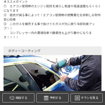
オススメポイント
① エアコン使用時のエンジン抵抗を減らし坂道や高速道路もらくらく
になります
② 抵抗が減る事によって！エアコン使用時の燃費悪化を抑制しお財布
安心効果
③ このガスを補充する事で抜けてたガスが元に戻り冷却効果アッ
プ！！
コンプレッサー内の潤滑効果で静粛性も上がり静かになりま
す！！！！
ボディーコーティング
タイヤ点検・安全点検/タイヤ履き替え/オイル交換/その他
ピット作業の予約
クローク契約会員専用タイヤ履き替え※タイヤ履き替えを
希望のクローク契約会員の方はこちらを選択ください
本日のタイヤ履き替え順番待ち予約 ※クローク契約会員の
方はご利用いただけません
相談する
予約する
チラシを見る