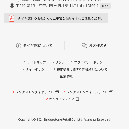
〒240-0115 神奈川県三浦郡葉山町上山口2566-1
Map
タイヤ館について
お客様の声
サイトマップ
リンク
プライバシーポリシー
サイトポリシー
特定整備に関する弊社取組について
企業情報
ブリヂストンタイヤサイト
タイヤ点検・安全点検/タイヤ履き替え/オイル交換/その他
ブリヂストンホイールサイト
ピット作業の予約
オンラインストア
クローク契約会員専用タイヤ履き替え※タイヤ履き替えを
希望のクローク契約会員の方はこちらを選択ください
Copyright © 2024 Bridgestone Retail Co.,Ltd. All rights Reserved.
本日のタイヤ履き替え順番待ち予約 ※クローク契約会員の
方はご利用いただけません