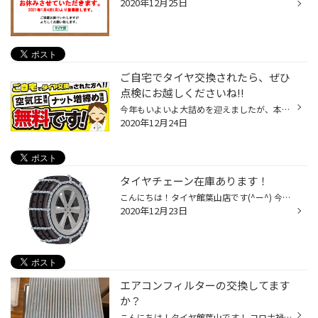
2020年12月25日
ご自宅でタイヤ交換されたら、ぜひ
点検にお越しくださいね!!
今年もいよいよ大詰めを迎えましたが、本格的に寒くなってきましたね。ラニーニャ現象で寒くなるなんていう話が、どうやら現実味を帯びてきたようです。12月中旬には各地でまとまった降雪があったこともあり、たくさんのお客さまがスタッドレスタイヤへの交換を行ったのではないかと思います。「換...
2020年12月24日
タイヤチェーン在庫あります！
こんにちは！タイヤ館葉山店です(^ー^) 今年は各地で積雪が多くなってきてますね。 当店ではタイヤチェーンもお取り扱いございます。 チェーン規制や雪道での走行でも安心です。 ゴムチェーンや金属チェーンなどございます(^ー^) まだ在庫には余裕がございます♪ 季節商品になりますのでお早めにお買...
2020年12月23日
エアコンフィルターの交換してます
か？
こんにちは！タイヤ館葉山です！ コロナ禍でマスクとアルコール消毒が日常になってますね。 お車のマスクでもあるエアコンフィルターは交換済みですか？ 2年間交換していなかったエアコンフィルターです。かなりの汚れが詰まってます。 これでは車内のホコリ、匂いなども・・・・・・・↓↓ 新品に交...