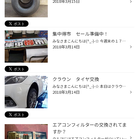
2018年3月15日
集中得市 セール準備中！
みなさまこんにちは(^_-)-☆ 今週末の１７日(土)よりセール開催！ その準備に追われております(T_T)/~~~ 一部商品見せちゃいましょう♪ こんな商品も！ まだまだお買い得商品ありますので！ みなさまのご来店お待ちしております!(^^)!
2018年3月14日
クラウン タイヤ交換
みなさまこんにちは(^_-)-☆ 本日はクラウンＨＶでタイヤ交換しました！ ハイブリッド車なので車内も静かで快適♪ ってことでレグノＧＲ-ＸＩ ご購入いただきました！ センターフィットでど真ん中取り付け♪ ご購入ありがとうございました(*^_^*)
2018年3月14日
エアコンフィルターの交換されてま
すか？
クルマにはエアコンフィルターがついていることを 知っていますか？ エアコンフィルターはイヤなニオイの除去を行い、 車内をクリーンにします。 1年に一度の交換をおすすめしています。 是非一度、点検をしてみてはいかがですか。 スタッフ一同、心よりお待ちしています。