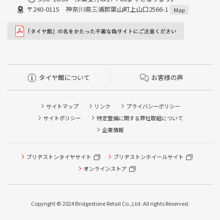
〒240-0115 神奈川県三浦郡葉山町上山口2566-1
Map
タイヤ館について
お客様の声
サイトマップ
リンク
プライバシーポリシー
サイトポリシー
特定整備に関する弊社取組について
企業情報
ブリヂストンタイヤサイト
タイヤ点検・安全点検/タイヤ履き替え/オイル交換/その他
ブリヂストンホイールサイト
ピット作業の予約
オンラインストア
クローク契約会員専用タイヤ履き替え※タイヤ履き替えを
希望のクローク契約会員の方はこちらを選択ください
Copyright © 2024 Bridgestone Retail Co.,Ltd. All rights Reserved.
本日のタイヤ履き替え順番待ち予約 ※クローク契約会員の
方はご利用いただけません