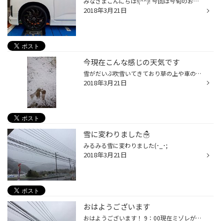
みなさまこんにちは!(^^)! 今回は今旬のお車！ルーミーでの１６インチ装着です！ タイヤ プレイズＰＸ １９５／４５ Ｒ１６ アルミ ワーウィックハーベル １６Ｘ６０ ４ １００ ４３ カラーはブラック＆ブラッククリアポリッシュ アライメントでバッチリ♪ ご購入ありがとうございました！
2018年3月21日
今現在こんな感じの天気です
雪がだいぶ吹雪いてきており草の上や車の上にも薄っすら積もってきております☃ 道路はまだ大丈夫ですが、これからが心配ですね(｡ŏ_ŏ)
2018年3月21日
雪に変わりました☃️
みるみる雪に変わりました(･_･;
2018年3月21日
おはようございます
おはようございます！ 9：00現在ミゾレが降っています！！ 桜が咲き始めてきたのに冬に逆戻りの寒さですね:;(∩´﹏`∩);: ご来店の際には安全運転でお気をつけ下さい(*´∀｀*)