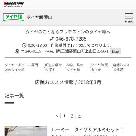
タイヤ館 葉山
タイヤのことならブリヂストンのタイヤ館へ
046-878-7285
9:30~18:00 作業受付は17：00までとなります。
〒240-0115 神奈川県三浦郡葉山町上山口2566-1
Map
タイヤ・ホイール専門
都道府県か
神奈川県の
タイヤ館 葉
店舗おスス
店のタイヤ館
ら探す
タイヤ館
山TOP
メ情報
店舗おススメ情報 / 2018年3月
記事一覧
<
1
2
>
ルーミー タイヤ＆アルミセット！