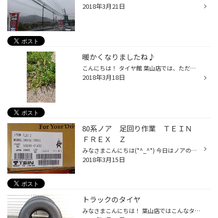
2018年3月21日
暖かくなりましたね♪
こんにちは！ タイヤ館 葉山店では、ただいま集中得市を開催中です＼（＾Ｏ＾）／ 道端に春発見！！（◎◎）！ つくしを発見しました♪♪ だいぶ暖かくなり、夏用タイヤへの履き替えも始まっています！ 当店ご予約も承っておりますので、お気軽にご連絡ください（＾＾）ｖ
2018年3月18日
80系ノア 足回り作業 ＴＥＩＮ
ＦＲＥＸ Ｚ
みなさまこんにちは(*^_^*) 今日はノアの足回り交換♪ えっ！？タイヤ屋さんじゃあ・・・？ 足回りもできるんです(^0_0^) さっそく作業開始！ 順調に作業！ 推奨車高でインストール！－４５ｍｍダウ(^_-)-☆) ばっちりですね～!(^^)! あとはアライメントでしっかり調整！ ここがタイロッド！伸ばした...
2018年3月15日
トラックのタイヤ
みなさまこんにちは！ 葉山店ではこんなタイヤ交換もやってます！ 写真じゃ大きさがわかりにくいかもしれませんが・・・ 1,075mm・・・ 約110センチ！腰くらいの大きさです！ 乗用車が5～6台乗っかるキャリアカーってご存知でしょうか！？ そのタイヤ交換です。 さぁ今から行ってきま~す(^_-)-☆ 葉...