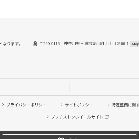
〒240-0115 神奈川県三浦郡葉山町上山口2566-1
までとなります。
Map
プライバシーポリシー
サイトポリシー
特定整備に関
他ピット作業の予約
ブリヂストンホイールサイト
希望のクローク契約会員の方はこちらを選択ください
の方はご利用いただけません
Copyright © 2024 Bridgestone Retail Co.,Ltd. All rights Reserved.