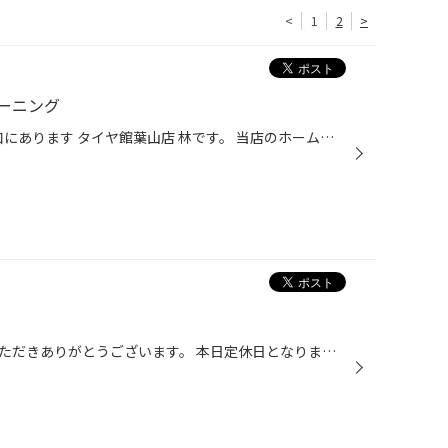
<
1
2
>
ーニング
皆様、こんにちは！ 葉山町 上山口にあります タイヤ館葉山店 林です。 当店のホームページをご覧いただきありがとうございます！ 本日は当店、定番メニューのヘッドライトクリーニングのご紹介です。 年数の経過とともに白くくすんでしまったヘッドライト 専用のクリーナーを使ってきれいにクリー...
いつもタイヤ館葉山店をご利用いただきありがとうございます。 本日定休日となります。 ご迷惑をお掛け致しますがよろしくお願い致します。