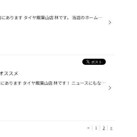
皆様、こんにちは。 葉山町 上山口にあります タイヤ館葉山店 林です。 当店のホームページをご覧いただきありがとうございます！ 本日、ご紹介の作業は クルマのメンテナンスの基本メニュー オイル交換作業となります。 おクルマは スズキ ラパン デュアルサポート 粘度は０ｰWIDE 走行距離の多いエ...
オススメ
皆様、こんにちは。 葉山町上山口にあります タイヤ館葉山店 林です！ ニュースにもなっていますが、 ブリヂストンタイヤも４月１日より 大変心苦しいのですが、値上がりとなります。。 タイヤまだ大丈夫だったかな？ 交換したほうがいいと言われたけど、本当に交換しないとダメなのかな？ といった...
<
1
2
>