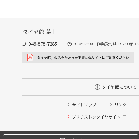
タイヤ館 葉山
046-878-7285
9:30~18:00 作業受付は17：00
タイヤ館について
サイトマップ
リンク
タイヤ点検・安全点検/タイヤ履き替え/オイル交換/その
ブリヂストンタイヤサイト
クローク契約会員専用タイヤ履き替え※タイヤ履き替えを
本日のタイヤ履き替え順番待ち予約 ※クローク契約会員