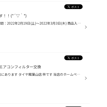
！(*´▽｀*)
「クリアランスセール」開催 ! ! 期間：2022年2月19日(土)～2022年3月3日(木) 商品入替の為、在庫品大放出！！アウトレット品夏タイヤ・冬タイヤ８本でのご購入がおススメです(^^)!アルミホイールなども現品限りの大奉仕！合わせてNEWモデルタイヤも入荷中、ご相談だけでもOKタイヤ値上がり前のこの...
エアコンフィルター交換
皆様、こんにちは！ 葉山町 上山口にあります タイヤ館葉山店 林です 当店のホームページをご覧いただきありがとうございます！ 本日、ご紹介の作業は メンテナンスの定番メニュー オイル交換とエアコンフィルター交換です おクルマは ホンダ フィットHV オイルの抜き替え作業 使用オイルは エコグ...