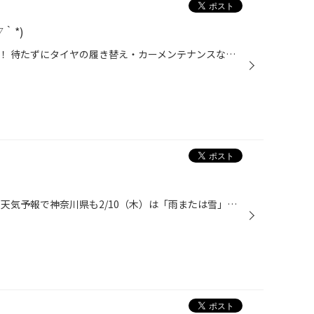
｀*)
こんにちは！タイヤ館葉山店です！ 待たずにタイヤの履き替え・カーメンテナンスなど24時間予約OK！！！ タイヤ館葉山のホームページよりWEB予約が出来ます！(*^^)v 作業以外にご相談などご予約できます！ 詳しいご予約内容はこちら ↓ ↓ ↓ ↓ ↓
こんにちは！タイヤ館葉山です！ 天気予報で神奈川県も2/10（木）は「雨または雪」となっています。(気象庁HPより) 今後どうなるか判りませんが、雪、凍結対策としてスタッドレスタイヤの装着をおすすめします。 予想以上に降り積もり、「クルマで出かけられない」、「路上で立ち往生」なんてことに...