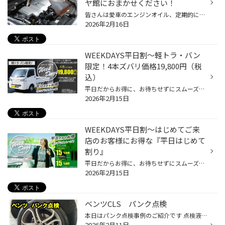
ヤ館におまかせください！
皆さんは愛車のエンジンオイル、定期的に交換していますか? 大切な愛車のコンディションを保つだけではなく、楽しく安全にドライブするためには 定期的なエンジンオイル交換はとても大切です。 【エンジンオイル交換しないとどうなるの？】 エンジンオイルは、エンジン内部の部品がスムーズに動くよ...
2026年2月16日
WEEKDAYS平日割～軽トラ・バン
限定！4本ズバリ価格19,800円（税
込）
平日だからお得に、お待ちせずにスムーズに！ 平日限定工賃込み特価品をご用意いたしました！！ 軽トラ・バンタイヤ ブリヂストンK370 145/80R12 80/78N 4本ズバリ価格 19,800円（税込） （組替・バランス・脱着・チューブレスバルブ・廃タイヤ処理料込） 物価高の世の中ですが、働く車のタイヤ交換...
2026年2月15日
WEEKDAYS平日割～はじめてご来
店のお客様にお得な『平日はじめて
割り』
平日だからお得に、お待ちせずにスムーズに！ タイヤ館葉山店では はじめて当店をご利用頂くお客様に 平日はじめて割をご用意いたしました！！ エンジンオイル・カーバッテリーが 店頭表示価格より15％OFF （一部特売品は除く） ぜひこの機会に皆様のご来店をお待ちしております
2026年2月15日
ベンツCLS パンク点検
本日はパンク点検事例のご紹介です 点検液をかけて、エア漏れをチェックします 漏れている箇所を確認 何かが刺さった痕がありますが、刺さった物は抜けた様子です タイヤの状態が悪くなければパンク修理なのですが タイヤ側面に引きずり痕があり、ダメージを受けている可能性が高い状態です 側面の...
2026年2月11日