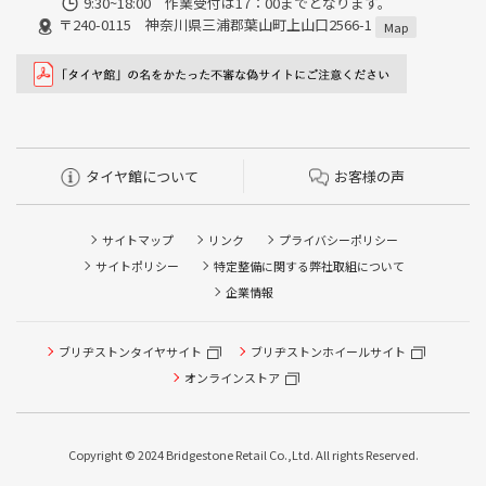
9:30~18:00 作業受付は17：00までとなります。
〒240-0115 神奈川県三浦郡葉山町上山口2566-1
Map
タイヤ館について
お客様の声
サイトマップ
リンク
プライバシーポリシー
サイトポリシー
特定整備に関する弊社取組について
企業情報
ブリヂストンタイヤサイト
ブリヂストンホイールサイト
タイヤ点検・安全点検/タイヤ履き替え/オイル交換/その他
ピット作業の予約
オンラインストア
クローク契約会員専用タイヤ履き替え※タイヤ履き替えを
希望のクローク契約会員の方はこちらを選択ください
Copyright © 2024 Bridgestone Retail Co.,Ltd. All rights Reserved.
本日のタイヤ履き替え順番待ち予約 ※クローク契約会員の
方はご利用いただけません