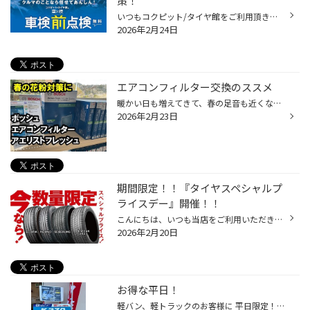
策！
いつもコクピット/タイヤ館をご利用頂きありがとうございます。 今回は、コクピット/タイヤ館がオススメする「車検前点検」についてご紹介いたします。 【車検前点検は、出費を集中させない、かしこい車検対策です】 ・車検って何？よく分からなくて不安・・・。 ・できれば車検の出費を抑えたい・...
2026年2月24日
エアコンフィルター交換のススメ
暖かい日も増えてきて、春の足音も近くなってきました この時期に気になるのやはり花粉の飛散状況 車内の空気をキレイにしてくれるエアコンフィルター このタイミングでの点検・交換がおススメです 1年もしくは1万キロ走行での交換が推奨となります ちょうど1年、1万キロ走行したエアコンフィルター...
2026年2月23日
期間限定！！『タイヤスペシャルプ
ライスデー』開催！！
こんにちは、いつも当店をご利用いただきましてありがとうございます。 2/20(金)～3/1(日)まで、コクピット・タイヤ館におきまして、 期間限定！ サイズ限定！！ 数量限定！！！ お得にお買い求めいただける、「タイヤスペシャルプライスデー」がスタートします！ お得なタイヤのご紹介！！ ワゴンR...
2026年2月20日
お得な平日！
軽バン、軽トラックのお客様に 平日限定！ お得な工賃コミコミ4本セット価格のご案内です タイヤはブリヂストンK370 145/80R12 80N 当店指定製造年のアウトレット品となります ご来店の際にはWEBを見たとスタッフにお伝えください 皆様のご来店お待ちしております！！