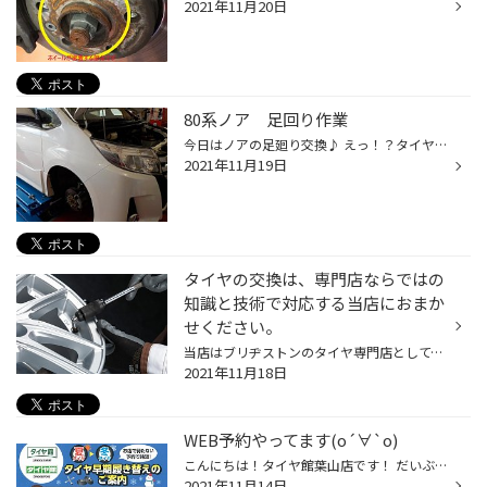
2021年11月20日
80系ノア 足回り作業
今日はノアの足廻り交換♪ えっ！？タイヤ屋さんじゃあ・・・？ 足廻りもできるんです(^0_0^) さっそく作業開始です TEINの車高調を装着！ ここで気づいてしまったのですが、装着前の写真を撮り忘れてしまいました＞＜ 装着前の写真がないので、分かりづらいかもしれませんが。。。（ごめんなさい） ...
2021年11月19日
タイヤの交換は、専門店ならではの
知識と技術で対応する当店におまか
せください。
当店はブリヂストンのタイヤ専門店として、ドライブの快適性を“足もと”からしっかりとサポートいたします。お客様により安全・安心なカーライフを送っていただけるよう、さまざまな商品・サービスをご用意していますが、なかでもタイヤのことならぜひおまかせください。もし、「ずいぶん長く使って...
2021年11月18日
WEB予約やってます(о´∀`о)
こんにちは！タイヤ館葉山店です！ だいぶ寒い日が続き冬タイヤへの履き替えも多くなってきました。 履き替えなど作業などのご予約はWEBにて受付中です！！！(*´ω｀*) もちろんお電話でもOKですd(^_^o) ↓コチラのQRコードもしくは、WEB予約をクリック↙︎ WEB予約はこちらからもOK!! ↗︎ ①オンライン予...
2021年11月14日