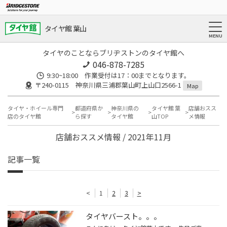
タイヤ館 葉山
タイヤのことならブリヂストンのタイヤ館へ
046-878-7285
9:30~18:00 作業受付は17：00までとなります。
〒240-0115 神奈川県三浦郡葉山町上山口2566-1
Map
タイヤ・ホイール専門
都道府県か
神奈川県の
タイヤ館 葉
店舗おスス
店のタイヤ館
ら探す
タイヤ館
山TOP
メ情報
店舗おススメ情報 / 2021年11月
記事一覧
<
1
2
3
>
タイヤバースト。。。