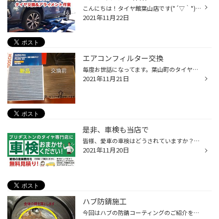
こんにちは！タイヤ館葉山店です(*´▽｀*) 今回はタイヤ交換作業＆アライメント測定を実施させていただきました！ お車：スバル フォレスター 交換前のタイヤがこちら ↑ 溝の状態は、3.74ｍｍです ↑ 新品時約7ｍｍ～８ｍｍ溝があります。 4ｍｍをきると雨の日に止まる制動距離が新品時と比べ差が出て...
2021年11月22日
エアコンフィルター交換
毎度お世話になってます。葉山町のタイヤ館 葉山です(*^-^*) この夏、家でも車でもエアコンが大活躍しましたね(^^♪ 家庭用エアコンの掃除は済んでいると思いますが 車のエアコンはどうされましたか？ エアコンのフィルター交換はされていますか？？ 交換目安は1年または1万kmです。 画面左側が新品...
2021年11月21日
是非、車検も当店で
皆様、愛車の車検はどうされていますか？車検といえば・・・カーディーラーさんや自動車屋さんなど、たくさんありますよね。実は・・・・・・当店でも車検を実施しております！何処に出すかお悩みの方は、是非当店をご利用くださいませ。皆様のご来店心よりお待ちしております。
2021年11月20日
ハブ防錆施工
今回はハブの防錆コーティングのご紹介をさせていただきます！ 写真は、お車からタイヤ・ホイールを外した部分です。 ご自身でタイヤを外した経験がある方は、ご存じかもしれませんが、 普段あまり外す機会がないので外すと意外とサビてるお車が多いんです。 錆が酷いと、タイヤ・ホイールが固着し...