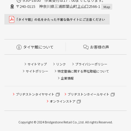
9:30~18:00 作業受付は17：00までとなります。
〒240-0115 神奈川県三浦郡葉山町上山口2566-1
Map
タイヤ館について
お客様の声
サイトマップ
リンク
プライバシーポリシー
サイトポリシー
特定整備に関する弊社取組について
企業情報
タイヤ点検・安全点検/タイヤ履き替え/オイル交換/その他
ブリヂストンタイヤサイト
ブリヂストンホイールサイト
ピット作業の予約
オンラインストア
クローク契約会員専用タイヤ履き替え※タイヤ履き替えを
希望のクローク契約会員の方はこちらを選択ください
Copyright © 2024 Bridgestone Retail Co.,Ltd. All rights Reserved.
本日のタイヤ履き替え順番待ち予約 ※クローク契約会員の
方はご利用いただけません