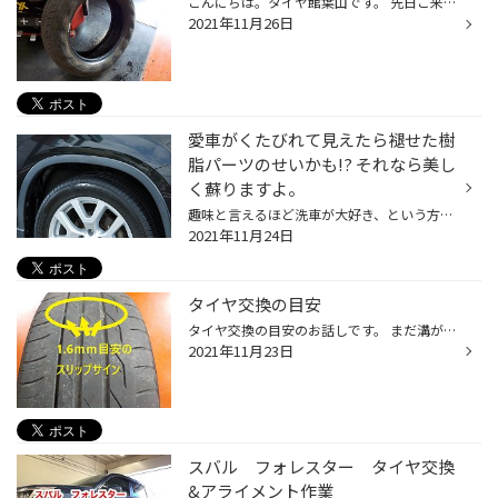
こんにちは。タイヤ館葉山です。 先日ご来店いただきましたお客様のタイヤバーストの写真です バーストに至った原因はクギが刺さっていた事なんですが、 空気圧が低下していたことに気づかず、走行されてしまいバーストに繋がってしまったようです。 空気圧不足で長い間走行したことで、タイヤの内...
2021年11月26日
愛車がくたびれて見えたら褪せた樹
脂パーツのせいかも!? それなら美し
く蘇りますよ。
趣味と言えるほど洗車が大好き、という方は愛車がいつもピカピカかもしれませんが、それでも時が経てばいろいろな場所に経年劣化が感じられるものです。当店では美しさを保つために、ボディやヘッドライトのコーティングをおすすめしていますが、クルマを若々しく見せるためにはもうひとつ気にかけ...
2021年11月24日
タイヤ交換の目安
タイヤ交換の目安のお話しです。 まだ溝が残っているように見えるタイヤですが、 残溝を測ると。。。1.9ｍｍでした タイヤの使用限度は1.6ｍｍとなっており、車検も不適合となります。 1.6ｍｍが使用限度ではありますが、残溝が3～4ｍｍになってくると 排水性も低下してきて、雨の日などに滑りやす...
2021年11月23日
スバル フォレスター タイヤ交換
&アライメント作業