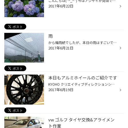
こんにちは(*^_^*) 今はアジサイが見頃でキレイですね。 アジサイの花の色は土が酸性かアルカリ性かで変わるみたいですね。 こちらは青なので酸性_φ(･_･メモメモ 育て方で色が変わるのはおもしろいですね(※´∀｀※)
2017年6月22日
雨
から梅雨続でしたが、本日の雨はすごいですね(^_^;) お車の視界は大丈夫ですか？ 当店はワイパーの在庫もございますので、スジや拭き残し、ビビリ音などありましたら ぜひ当店へ(*^^*) リア用のワイパーもあります(^^)v お気軽にご来店ください☆*:.｡. o(≧▽≦)o .｡.:*☆
2017年6月21日
本日もアルミホイールのご紹介です
KYOHO クリエイティブディレクションシリーズ 展示はCDM1 17インチ ブラックカラーです。 上品なイメージのデザインとバリュープライスのスタイリッシュホイール 安心と信頼のENKEI製です。
2017年6月19日
vw ゴルフ タイヤ交換&アライメン
ト作業