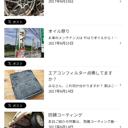
2017年6月16日
オイル祭り
お車のメンテナンスは やはりオイルから！ 定期的なオイル交換でクルマの健康を維持しましょう
2017年6月15日
エアコンフィルター点検してます
か？
みなさん、これ何か分かりますか？ 実はこれエアコンフィルターなんです！ 新車から一度も点検していなかったようで、 ホコリがびっちりと詰まってしまって、 こんな状態になってしまっていました。。 車検や一般整備では点検項目ではないので、 見落とされがちなエアコンフィルター点検 みなさまは...
2017年6月14日
防錆コーティング
本日ご紹介の作業は、 防錆コーティング施工作業です。 葉山、逗子、鎌倉エリアは湘南の海風が気持ち良い場所ですが、 クルマには潮風はサビの原因となってしまいます。 そこでオススメなのが、防錆コーティング。 専用の液剤を噴霧してクルマの下回りをコーティングしていきます。 塗装ではないの...
2017年6月14日