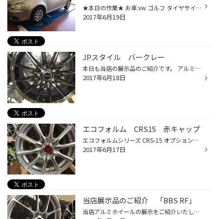
★本日の作業★ お車:vw ゴルフ タイヤサイズ:195/65R15 タイヤはレグノGR-XIを装着いただきました。 アライメント作業風景 アライメント作業オススメです(^_^)v
2017年6月19日
JPスタイル バークレー
本日も当店の展示品のご紹介です。 アルミはJPスタイル バークレー １７インチ ミニバンからセダンまで幅広い車種に対応 スポーティなスポークデザインと引き締まったブラック系のカラーで アルミ担当オススメの商品です。
2017年6月18日
エコフォルム CRS15 赤キャップ
エコフォルムシリーズ CRS-15 オプションのカラーセンターキャップ レッド装着のサンプルです。 スポーティーなイメージの赤キャップ！ おクルマのイメージチェンジにオススメです。
2017年6月17日
当店展示品のご紹介 「BBS RF」
当店アルミホイールの展示をご紹介いたします。 本日のご紹介は、『BBS RF』 アルミホイールといえば知名度ナンバーワンの『BBS』 憧れのホイールをぜひ装着しませんか？ サンプル展示ございますので、 お気軽にお問い合わせください。