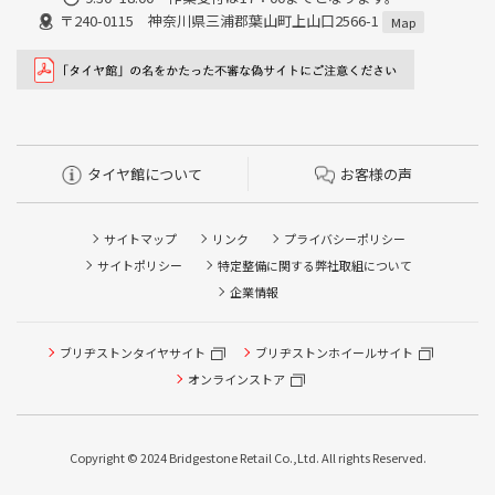
〒240-0115 神奈川県三浦郡葉山町上山口2566-1
Map
タイヤ館について
お客様の声
サイトマップ
リンク
プライバシーポリシー
サイトポリシー
特定整備に関する弊社取組について
企業情報
ブリヂストンタイヤサイト
タイヤ点検・安全点検/タイヤ履き替え/オイル交換/その他
ブリヂストンホイールサイト
ピット作業の予約
オンラインストア
クローク契約会員専用タイヤ履き替え※タイヤ履き替えを
希望のクローク契約会員の方はこちらを選択ください
Copyright © 2024 Bridgestone Retail Co.,Ltd. All rights Reserved.
本日のタイヤ履き替え順番待ち予約 ※クローク契約会員の
方はご利用いただけません