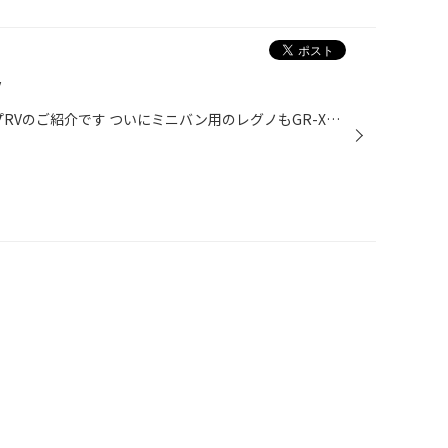
V
本日は新商品レグノGR-XⅢタイプRVのご紹介です ついにミニバン用のレグノもGR-XⅢにモデルチェンジいたしました 今回は早速、新商品のお取り付けをご用命いただきました。ありがとうございます！ 当店いちおしレグノGR-XⅢタイプRV！ぜひお試しください