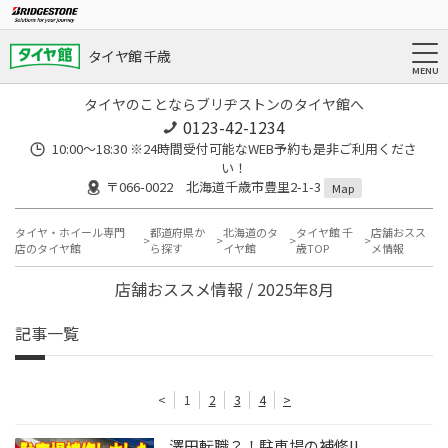
タイヤ館 千歳
タイヤのことならブリヂストンのタイヤ館へ
0123-42-1234
10:00～18:30 ※24時間受付可能なWEB予約も是非ご利用くださ
い！
〒066-0022 北海道千歳市豊里2-1-3
Map
タイヤ・ホイール専門
都道府県か
北海道のタ
タイヤ館 千
店舗おスス
店のタイヤ館
ら探す
イヤ館
歳TOP
メ情報
店舗おススメ情報 / 2025年8月
記事一覧
<
1
2
3
4
>
澤田転職？！駐車場の補修!!