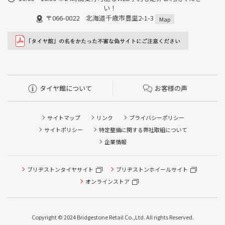
い！
〒066-0022 北海道千歳市豊里2-1-3
Map
タイヤ館について
お客様の声
サイトマップ
リンク
プライバシーポリシー
サイトポリシー
特定整備に関する弊社取組について
企業情報
ブリヂストンタイヤサイト
ブリヂストンホイールサイト
タイヤ点検・安全点検/タイヤ履き替え/オイル交換/その他
ピット作業の予約
オンラインストア
クローク契約会員専用タイヤ履き替え※タイヤ履き替えを
希望のクローク契約会員の方はこちらを選択ください
Copyright © 2024 Bridgestone Retail Co.,Ltd. All rights Reserved.
本日のタイヤ履き替え順番待ち予約 ※クローク契約会員の