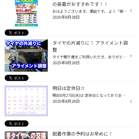
の装着がおすすめです！！
おはようございます。澤田です。 よく「新しい冬タイヤ買ったとき早めに履いた方がいいんでしょ？」 というご質問をいただくことが多いのですが 新品タイヤはならし走行がおすすめなので 早めに装着した方が良いです！ 「じゃあ、どれくらい早めのほうが良いか？」 というのは一番の↑の画像をご参照...
2025年8月28日
タイヤの片減りに！ アライメント調
整
タイヤ館千歳をご利用いただき、ありがとうございます。 お車のタイヤ、外側だけまたは内側だけが異常に減っていたりはしませんか？ 年数が経っていたり、走行距離が長いお車は、部品の劣化や衝撃で ホイールの角度(アライメント)がずれている可能性があります。 こちらのお車は、前タイヤの外側だ...
2025年8月26日
明日は定休日☆
明日8月27日(水)は 定休日となっております！！ お間違えの無いようお願いいたします☆ 店舗からのお知らせはこちら！！ お得な情報はこちら！！
2025年8月26日
脱着作業の予約はお早めに！