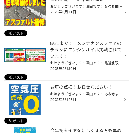
おはようございます！澤田です！ 冬の期間に破壊された駐車場 はい、破壊したのは僕です。 除雪中にひっかかって周りの舗装がボロボロに。。。 自分で壊したので自分で直します。。。 舗装の破片や砂利を取り除き アルファルト補修材投入ーーーー どうですか？なかなかのクオリティじゃないですか？...
2025年8月31日
8/31まで！ メンテナンスフェアの
チラシにエンジンオイル掲載されて
います！
おはようございます！澤田です！ 最近出現率高いです！ 本日含めてあと2日しかないですが メンテナンスフェア開催中です！ チラシはこちら 1日5台限定 当社指定オイル（0W-20）が 当店通常価格5,480円（税込）→2,980円（税込） 交換工賃別途550円（税込） セール期間は残り2日ですが 皆様のご来店お...
2025年8月30日
お車の点検！お任せください！
おはようございます！澤田です！ みなさまタイヤの空気圧は定期的に点検されていますか？ パンクなどしていなくてもタイヤの中の空気は自然と抜けてしまします。 1か月で5％ほど自然低下するといわれています。 ※詳細はコチラから 当店の営業中であればいつでも無料で空気圧の点検を行っています！ ...
2025年8月29日
今年冬タイヤを新しくする方も早め