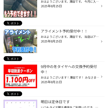
おはようございます。澤田です。 今月に入ってから何回も同じこと書いてますが。。。 冬タイヤへの脱着作業はもう。。。予約できます！！ 混雑を避けたい方はぜひ！！ 9月1日から10月5日まで脱着作業実施された場合にご利用いただける クーポンもでますのでぜひご活用ください！！ メンテナンスフェ...
2025年8月25日
アライメント予約受付中！！
おはようございます。澤田です。 当店はアライメント（車の骨盤調整）ができるお店です。 アライメントがズレたままだと タイヤが変な減り方をしたり ハンドルが曲がってしまったり タイヤの本来の性能を発揮できなかったりと いいことはないです。。。 タイヤ1つ1つにセンサーを取り付け角度を測る...
2025年8月25日
9月中の冬タイヤへの交換予約受付
中！
おはようございます！澤田です！ みなさまいつ冬タイヤへ交換する予定ですか？ 10月中旬から11月ごろが多いのではないでしょうか？ ご自身でタイヤ交換をされる方は雪予報が出るまで交換しない方も多いと思いますが 10月と11月は当店もタイヤ交換ラッシュで ご予約が取れない・当日受付したけどすぐ...
2025年8月21日
明日は定休日です
いつもタイヤ館千歳店をご利用いただき、ありがとうございます。 皆様充実したお盆休みを過ごせましたでしょうか？ 明日8/20(水)は定休日です。 お間違えの無いようお願いいたします。