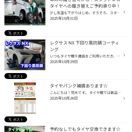
タイヤへの履き替えご予約承り中！
少し気温も下がりはじめ、そろそろ、スタッドレスタイヤへの履き替えを検討されている方も いらっしゃると思います。 今回は「タイヤ履き替え」についてご紹介します。 「タイヤの履き替えは早いほうがいい？」 雪が降る、まさにその直前に履き替えたい！というお客様の声もございますが、 履き替え...
2025年10月31日
レクサス NX 下回り黒防錆コーティ
ング
いつもタイヤ館千歳店をご利用いただき、誠にありがとうございます。 先日実施させていただきました、防錆コーティングの作業事例のご紹介です。 お車は、レクサスのNXです。 いつものように全体を養生します。 白いボディなので跳ねると目立ってしまいます。 最近のお車は、ボディ底面のほとんどが...
2025年10月29日
タイヤパンク補償あります☆
こんにちは！荒木です。 タイヤ館では新品タイヤをご購入したとき パンク保障をおすすめしています(^o^) 補償期間は6か月と短くなっていますが お買い求めやすい金額で加入することができます☆ 気になる方は是非スタッフにお問い合わせください!(^^)! 店舗からのお知らせはこちら！！ お得な情報は...
2025年10月26日
予約なしでもタイヤ交換できます☆