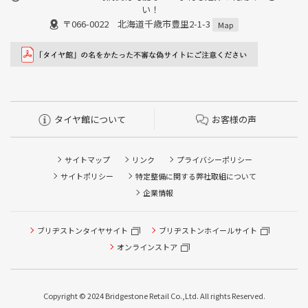
い！
〒066-0022 北海道千歳市豊里2-1-3
Map
タイヤ館について
お客様の声
サイトマップ
リンク
プライバシーポリシー
サイトポリシー
特定整備に関する弊社取組について
企業情報
タイヤ点検・安全点検/タイヤ履き替え/オイル交換/その他
ブリヂストンタイヤサイト
ブリヂストンホイールサイト
ピット作業の予約
オンラインストア
クローク契約会員専用タイヤ履き替え※タイヤ履き替えを
希望のクローク契約会員の方はこちらを選択ください
Copyright © 2024 Bridgestone Retail Co.,Ltd. All rights Reserved.
本日のタイヤ履き替え順番待ち予約 ※クローク契約会員の