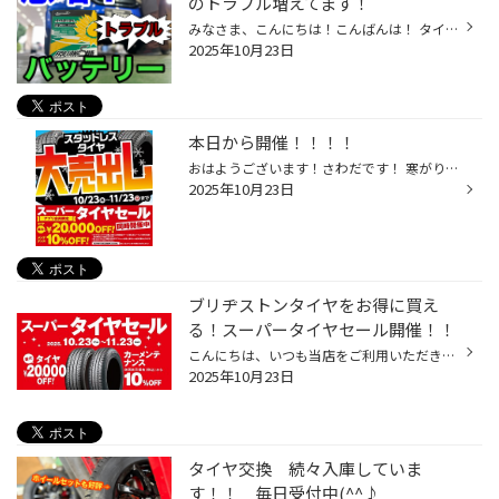
のトラブル増えてます！
みなさま、こんにちは！こんばんは！ タイヤ館千歳です☆ 気温もグーっと下がり 今年もあの季節がやってきました。 そうバッテリートラブルです。。。 突然ですがバッテリーの寿命ご存じですか？ バッテリーの交換目安は大体３年と言わています。 それ以上ご使用になるとバッテリーの性能が低下し、 ...
2025年10月23日
本日から開催！！！！
おはようございます！さわだです！ 寒がりの僕には厳しい時期になりました。。。 本日からセール開催です！！！ 開催期間：10月23日（木）〜11月23日（日）まで＼スーパータイヤセールも同時開催中！／スタッドレスだけでなく、夏タイヤやメンテナンス用品もお得に♪セール期間中のお得なクーポン！...
2025年10月23日
ブリヂストンタイヤをお得に買え
る！スーパータイヤセール開催！！
こんにちは、いつも当店をご利用いただきましてありがとうございます。 コクピット・タイヤ館では、ブリヂストンタイヤをお得に買える！ スーパータイヤセールを開催いたします！ ブリヂストンのタイヤを4本ご購入で最大20,000OFF！ タイヤをお得にご購入頂けるチャンスです！ 夏タイヤの交換やスタ...
2025年10月23日
タイヤ交換 続々入庫していま
す！！ 毎日受付中(^^♪