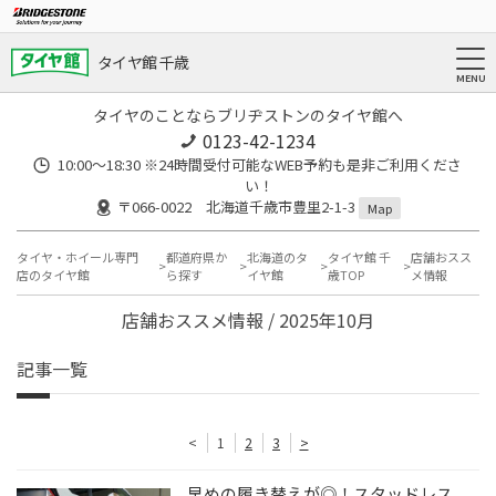
タイヤ館 千歳
タイヤのことならブリヂストンのタイヤ館へ
0123-42-1234
10:00～18:30 ※24時間受付可能なWEB予約も是非ご利用くださ
い！
〒066-0022 北海道千歳市豊里2-1-3
Map
タイヤ・ホイール専門
都道府県か
北海道のタ
タイヤ館 千
店舗おスス
店のタイヤ館
ら探す
イヤ館
歳TOP
メ情報
店舗おススメ情報 / 2025年10月
記事一覧
<
1
2
3
>
早めの履き替えが◎！スタッドレス