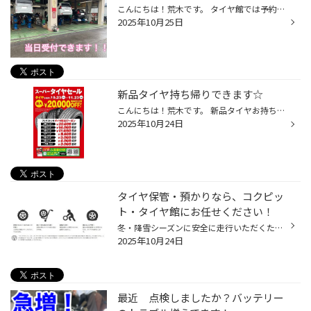
こんにちは！荒木です。 タイヤ館では予約なしのタイヤ交換も お受けしています!(^^)! 予約の合間に受付順で作業をさせて頂くので お時間はいただきますがそれでも大丈夫だよ！ って方は是非タイヤ館千歳にご来店ください(*'ω'*)♪ お時間が大幅にかかる場合は一度受付していただければ 外出されても...
2025年10月25日
新品タイヤ持ち帰りできます☆
こんにちは！荒木です。 新品タイヤお持ち帰り大歓迎☆ 在庫があれば即日対応！！ ※ピットの状況によっては数日お時間をいただく場合もあります。 タイヤは自分でつけれるから持って帰りたい！ なんて方は是非ご相談ください( *´艸｀) 皆様のご来店お待ちしてます(*'▽')♪ 只今スタッドレスタイヤ大売...
2025年10月24日
タイヤ保管・預かりなら、コクピッ
ト・タイヤ館にお任せください！
冬・降雪シーズンに安全に走行いただくためには、夏タイヤから冬タイヤへの履き替えがとても重要ですが、 外したタイヤはどうすれば？とお困りのお客様がいらっしゃるのではないでしょうか？ 今回は「タイヤ保管」についてご紹介します。 「外したタイヤはどうすればいいの？」 夏タイヤから冬タイ...
2025年10月24日
最近 点検しましたか？バッテリー