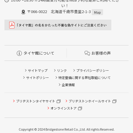
い！
〒066-0022 北海道千歳市豊里2-1-3
Map
タイヤ館について
お客様の声
サイトマップ
リンク
プライバシーポリシー
サイトポリシー
特定整備に関する弊社取組について
企業情報
ブリヂストンタイヤサイト
ブリヂストンホイールサイト
タイヤ点検・安全点検/タイヤ履き替え/オイル交換/その他
ピット作業の予約
オンラインストア
クローク契約会員専用タイヤ履き替え※タイヤ履き替えを
希望のクローク契約会員の方はこちらを選択ください
Copyright © 2024 Bridgestone Retail Co.,Ltd. All rights Reserved.
本日のタイヤ履き替え順番待ち予約 ※クローク契約会員の