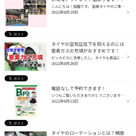
こんにちは！加園です。 皆様タイヤのご準備大丈夫ですか？ 在庫一掃セール行っていますよ！！ すごくお得なアウトレット品も まだあります!(^^)! 製造年が古いとお安く お買い求めできます！ 製造年が古くても安心！！ 適正に保管された新品タイヤは ３年間ほぼ同等の性能が保つことが 確認されて...
2022年8月29日
タイヤの空気圧低下を抑えるのには
窒素ガスの充填がおすすめです！
ピッカピカに洗車したし、タイヤも新品に交換したばかり。 エンジンオイルやバッテリーも定期的に交換しているので問題ナシ！さあどこへお出かけしようか？なんて計画を立てるのは楽しいですよね。 でも、お出かけ前にしていただきたい大事なことがあります。 それは、タイヤの空気圧のチェックです...
2022年8月26日
電話なしで予約できます！
いつもご覧いただきありがとうございます！ 澤田です！ 当店は予約なしの作業もお受けしていますが 予約作業を優先させていただいてますので 予約がない場合時間がかかってしまうこともあります。 予約したいけど混雑時期で電話が繋がらない・・・ 明日オイル交換したいけどもう営業時間外だ・・・ ...
2022年8月22日
タイヤのローテーションとは？頻度