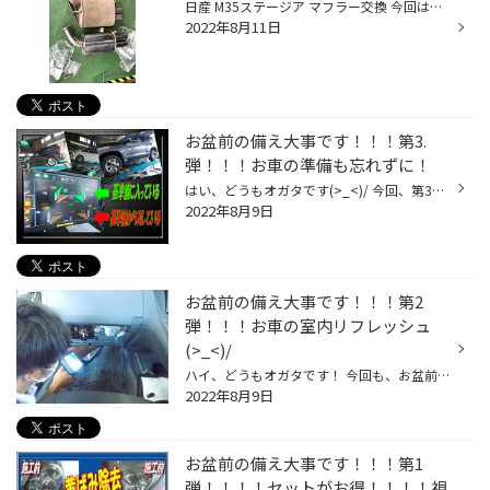
日産 M35ステージア マフラー交換 今回は暑さにやられながら作業していた結果 写真撮るの忘れていましたm(_ _)m 僕も今のエクストレイルの前に乗っていました！ 燃費は悪いですがパワーあるし 中もとても広い大好きな車でした！ 今回はニスモマフラーを取り付けました！ 唯一の写真です。。。 当店...
2022年8月11日
お盆前の備え大事です！！！第3.
弾！！！お車の準備も忘れずに！
はい、どうもオガタです(>_<)/ 今回、第3弾は、お車のタイヤの角度調整です。【アライメント】 タイヤの角度が曲がっていると、タイヤの片べり・偏摩耗・燃費に影響します。 お盆で長距離を走られるお客様は必見！！！ 期間は、８／９日（火）～８／３０（火）まで！！！ 通常価格 測定+２か所調整...
2022年8月9日
お盆前の備え大事です！！！第2
弾！！！お車の室内リフレッシュ
(>_<)/
ハイ、どうもオガタです！ 今回も、お盆前に・・・・やっておきたいリフレッシュ！！！ セット価格でお買い得商品をご紹介！！！(≧▽≦)/さあ～行ってみよう！！ はい、これ！！！ エアコンフィルタ－の奥を洗浄してます！！！ エバポレ－タ－洗浄！！！！これがまた、エアコンフィルタ－が汚れすぎて...
2022年8月9日
お盆前の備え大事です！！！第1
弾！！！！セットがお得！！！！視