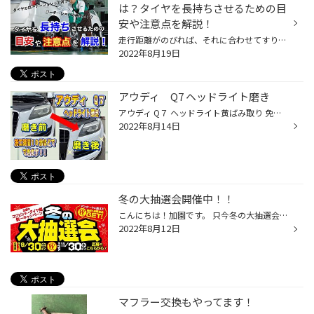
は？タイヤを長持ちさせるための目
安や注意点を解説！
走行距離がのびれば、それに合わせてすり減っていくのがタイヤです。 経年による劣化が理由になることもありますが、コンスタントに愛車を運転される方の場合は摩耗度合いで交換に至ることが多いのではないかと思います。 消耗部品とわかってはいても、交換にかかる費用を考えればタイヤをできるだ...
2022年8月19日
アウディ Q7 ヘッドライト磨き
アウディ Q７ ヘッドライト黄ばみ取り 免許取得し１台目の所有車がアウディQ７。。。 イケイケの親戚のT君ご来店しました。 ヘッドライトの黄ばみが気になるとのことで 専用の溶剤で磨きました！ 写真では伝わりにくいかもしれませんが 透明感を得ました☆ タイヤ館は明日15日（月）から18日（木）ま...
2022年8月14日
冬の大抽選会開催中！！
こんにちは！加園です。 只今冬の大抽選会開催中！！ アンケートに答えて豪華景品当たるチャンス！！ アンケートに回答してくれた方全員に 500円OFFクーポンプレゼント！ 皆様是非応募してください(*'ω'*) 店舗からのお知らせはこちら！！ イベント・クーポン情報はこちら！！
2022年8月12日
マフラー交換もやってます！