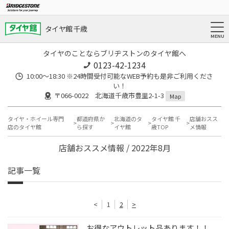
タイヤ館 千歳
タイヤのことならブリヂストンのタイヤ館へ
0123-42-1234
10:00～18:30 ※24時間受付可能なWEB予約も是非ご利用くださ
い！
〒066-0022 北海道千歳市豊里2-1-3
Map
タイヤ・ホイール専門
都道府県か
北海道のタ
タイヤ館 千
店舗おスス
店のタイヤ館
ら探す
イヤ館
歳TOP
メ情報
店舗おススメ情報 / 2022年8月
記事一覧
<
1
2
>
お得なアウトレット品あります！！