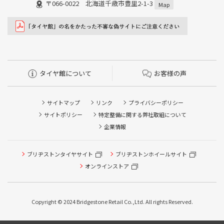
〒066-0022 北海道千歳市豊里2-1-3
Map
タイヤ館について
お客様の声
サイトマップ
リンク
プライバシーポリシー
サイトポリシー
特定整備に関する弊社取組について
企業情報
ブリヂストンタイヤサイト
ブリヂストンホイールサイト
タイヤ点検・安全点検/タイヤ履き替え/オイル交換/その他
ピット作業の予約
オンラインストア
クローク契約会員専用タイヤ履き替え※タイヤ履き替えを
希望のクローク契約会員の方はこちらを選択ください
Copyright © 2024 Bridgestone Retail Co.,Ltd. All rights Reserved.
本日のタイヤ履き替え順番待ち予約 ※クローク契約会員の
方はご利用いただけません