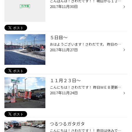
こんばんは！さわだです！！ 明日から１２月突入です！！ ２０１７年も残り１ヶ月です！！ １２月はグリーンメンバー様のオイルイベントの月です！！ このイベントは当店でお渡ししているメンテナンスパスポートの １ページ目にグリーンメンバーと書いている方が対象です。 １２月は年末ということ...
2017年11月30日
５日目～
おはようございます！さわだです。 昨日の朝から千歳も白くなってきました！！ 駐車場の雪はほとんど解けてますが ようやく冬！！という感じです！ 雪の影響であわててタイヤ交換に来店される方や 冬タイヤは装着しているが滑って新しく交換に来店される方もいらっしゃいました！ 仲野さん 頑張って...
2017年11月27日
１１月２３日～
こんにちは！さわだです！ 昨日ＷＥＢ更新出来ていなかったですが １１月２３日（木）から１２月３日（日）まで スタッドレスタイヤ大売出し 第２弾が開催されています！！ バランス調整済みのセット品もご用意していますのでお急ぎの方にもおすすめです！！ もう冬タイヤを装着した方も多いと思い...
2017年11月24日
つるつるガタガタ
こんにちは！さわだです！！ 昨日は休みで病院の日だったので 札幌まで車で行きました！！ 千歳から札幌北まで高速道路を使って移動したんですが 北広島から雪が多い、、、 高速道路も途中から50キロ規制、、、 札幌ついて高速降りたら 道路がひどいことになってました笑 でこぼこのスケートリンク...