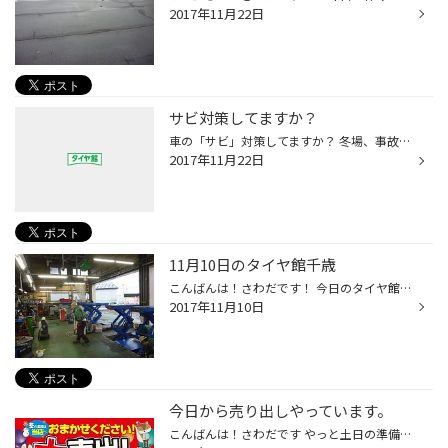
2017年11月22日
サビ対策してますか？
車の「サビ」対策してますか？ 冬場、事故防止を目的に融雪剤がまかれますが、この融雪剤には塩化カルシウムが含まれているため、塗膜がれっかしたり、剥がれているところに融雪剤が付着すると、サビが発生します。 塩化カルシウムの付着を放置しておくと・・・・穴が空いていまい大きな出費になる...
2017年11月22日
11月10日のタイヤ館千歳
こんばんは！さわだです！ 今日のタイヤ館千歳は時間帯によって バタバタしたり余裕があったり、、、 ピットに車が1台もない時間帯が一瞬あったので そのすきにピットの掃除！！ 全レーンのリフトをあげて リフトの下の掃除をしてもらいました！！ この時期はタイヤ交換というイメージが強いと思い...
2017年11月10日
今日から売り出しやっています。
こんばんは！さわだです やっと土日の準備が終わりました。 最近バタバタしていてＷＥＢをさぼってしまってます、、、 本日３日（金）から冬の売り出しが始まっています！！ 冬の準備がまだ！冬タイヤまだ使えるかな？ という方は無料でタイヤの点検もしていますので お気軽にご来店ください！！お...