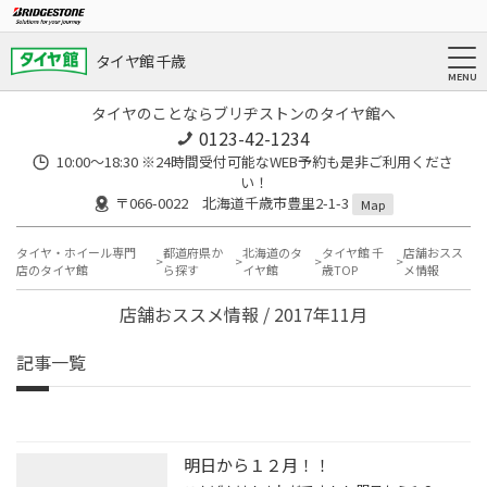
タイヤ館 千歳
タイヤのことならブリヂストンのタイヤ館へ
0123-42-1234
10:00～18:30 ※24時間受付可能なWEB予約も是非ご利用くださ
い！
〒066-0022 北海道千歳市豊里2-1-3
Map
タイヤ・ホイール専門
都道府県か
北海道のタ
タイヤ館 千
店舗おスス
店のタイヤ館
ら探す
イヤ館
歳TOP
メ情報
店舗おススメ情報 / 2017年11月
記事一覧
明日から１２月！！