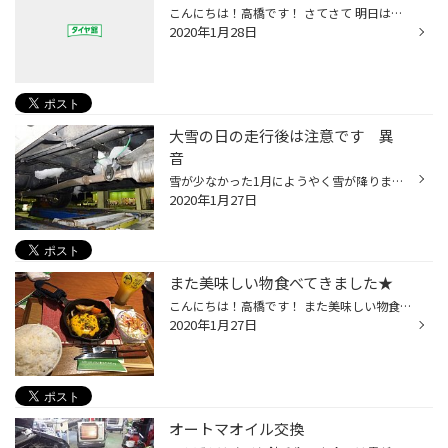
こんにちは！高橋です！ さてさて 明日は水曜日なので 定休日になります！！ 高橋 この日を待ちわびておりました… 冬タイヤへのタイヤ交換ラッシュが始まる前に 西野店の千葉さんと 落ち着いたら２人でご飯行こうね～！と話していて やっと！明日いける事になって 高橋 絶賛ワクワク中でございます(...
2020年1月28日
大雪の日の走行後は注意です 異
音
雪が少なかった1月にようやく雪が降りましたね~ 土曜日と日曜日で40ｃｍ位は積もったのでは。。。 さて5年前の事例です 大雪の中頑張って走った乗用車が翌朝に色々と起こる現象 良くあるのはホイールに入り込んだ雪がブレーキ熱で溶けて氷になって 1カ所にへばりついてホイールバランスが大きく狂い...
2020年1月27日
また美味しい物食べてきました★
こんにちは！高橋です！ また美味しい物食べてきました… ハンバーグ 美味しそうだけど ご飯大盛り過ぎない！？笑 さすがにお腹きつかったです(T_T)/~~~ 「大盛り無料」って書いてあると ついつい大盛りにしちゃうんですよね… でもこれは大盛りすぎた… でもすごくおいしかったです(^_^)v
2020年1月27日
オートマオイル交換