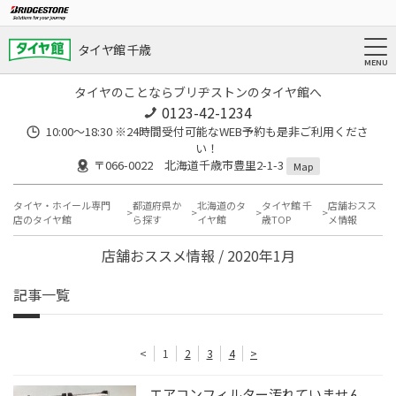
タイヤ館 千歳
タイヤのことならブリヂストンのタイヤ館へ
0123-42-1234
10:00～18:30 ※24時間受付可能なWEB予約も是非ご利用くださ
い！
〒066-0022 北海道千歳市豊里2-1-3
Map
タイヤ・ホイール専門
都道府県か
北海道のタ
タイヤ館 千
店舗おスス
店のタイヤ館
ら探す
イヤ館
歳TOP
メ情報
店舗おススメ情報 / 2020年1月
記事一覧
<
1
2
3
4
>
エアコンフィルター汚れていません