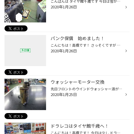
こんばんは タイヤ館千歳です 今日は雪が降りました。。 でもオートマオイル交換です 寒いのでオイルが硬いです。。 オートマオイルも定期的にやらなければ壊れますよ。 何か気になる事がありましたらスタッフまで ☎予約承り中です。。お待ちしております。 スノーモービル用のトレーラーです。 ハ...
2020年1月26日
パンク保償 始めました！
こんにちは！高橋です！ さっそくですが お知らせです！ この度タイヤ館千歳、パンク保償サービスを始めました！！！ 最近商談させていただくようになった高橋ですが 商談中にやはりご質問が多かったパンク保償… タイヤ４本ご購入頂いた方に限り 保償をつける事が出来ます(^_^)v １本のパンクでも ...
2020年1月26日
ウォッシャーモーター交換
先日フロントのウインドウォッシャー液が出ないと来店があり 点検したところこんな感じになっていました！ 外観はひび割れして中は錆びてひどい状態でした。 タイヤハウス内にタンクは付いているのですがアンダーカバーも 壊れていたのでおそらく水が浸入して錆びたと思われる。 ヒューズも点検して...
2020年1月25日
ドラレコはタイヤ館千歳へ！
こんにちは！高橋です！ 今日は少し ドライブレコーダーについて お話しようと思います！♪ 私自身はまだ経験ありませんが、 私のお世話になっている方でも とあるスーパーで当て逃げされて ドラレコつけていなかったので 防犯カメラでなんとか特定し かなり時間がかかったという人がいました… (もう...