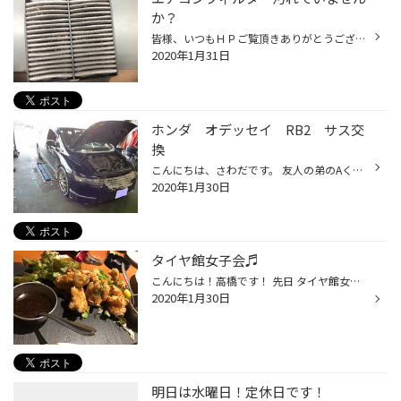
か？
皆様、いつもＨＰご覧頂きありがとうございます！！ 今日の千歳は、嵐のような風が吹き荒れています！！(>_<) 外にいると、震えが止まらないほど 寒く感じます・・・(*_*) 先日、苫小牧にｵｰﾌﾟﾝした 高級食パンの銀座にしかわに 行ってみました(^.^) うわさ通り、耳までやわらかく、 中はふわふわで...
2020年1月31日
ホンダ オデッセイ RB2 サス交
換
こんにちは、さわだです。 友人の弟のAくんのオデッセイが 「内減りがひどいんです」とのお悩みでした。 実際に車を見せてもらったら車高が低くキャンバー角が目視でもわかるくらいついてました。。。 オデッセイは車高を下げれば下げるほどキャンバーがきつくなってくるので キャンバーを調整する...
2020年1月30日
タイヤ館女子会♬
こんにちは！高橋です！ 先日 タイヤ館女子会がありまして… もつ鍋＆水たき を食べに行って来ました～！ （お鍋だけの写真なかった…） そのあとにナッツカフェで たくさんのおつまみと共に２次会♬＾－＾ 昼間から美味しい鍋と一緒にお酒飲めて 本当に幸せでした～！♬ 来月も女子会に参加させてもら...
2020年1月30日
明日は水曜日！定休日です！