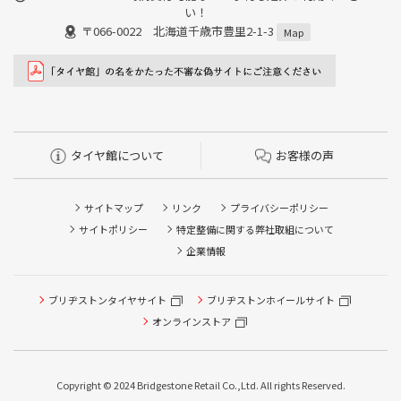
い！
〒066-0022 北海道千歳市豊里2-1-3
Map
タイヤ館について
お客様の声
サイトマップ
リンク
プライバシーポリシー
サイトポリシー
特定整備に関する弊社取組について
企業情報
タイヤ点検・安全点検/タイヤ履き替え/オイル交換/その他
ブリヂストンタイヤサイト
ブリヂストンホイールサイト
ピット作業の予約
オンラインストア
クローク契約会員専用タイヤ履き替え※タイヤ履き替えを
希望のクローク契約会員の方はこちらを選択ください
Copyright © 2024 Bridgestone Retail Co.,Ltd. All rights Reserved.
本日のタイヤ履き替え順番待ち予約 ※クローク契約会員の