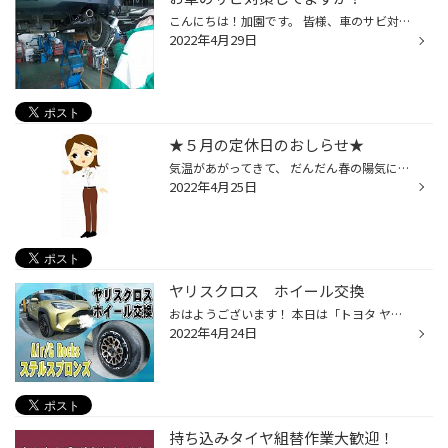
こんにちは！加園です。 皆様、車のサビ対策はしていますか？ 錆を放っておくと穴が空いてしまう事も。。(>_<) 大きな出費につながります(;_:) タイヤ館では 塩カル防錆剤コーティング おすすめしてます！！ 錆の進行を遅らせます！ 作業時間も20～30分くらいでできますよ！ そして！！タイヤ交換・...
2022年4月29日
★５月の定休日のおしらせ★
気温があがってきて、 だんだん春の陽気になってきましたね！！ 5月の定休日をお知らせします！！ 5月6日（金） 5月11日（水） 5月18日（水） 5月25日（水） ５月は、連休中の水曜日（6日）は 営業しておりますので お間違えの無いようにご来店ください！！
2022年4月25日
ヤリスクロス ホイール交換
おはようございます！ 本日は「トヨタ ヤリスクロス」のアルミホイール交換です！ 今回取り付けたのは 4ｘ4エンジニアリングサービスの Air/G Rocks 16ｘ70 ＋35 です。 車体カラーに合ってます！ ハブリングとブラックナット・ロックナットも一緒にお取り付けです 今装着している新車添付タイヤの...
2022年4月24日
持ち込みタイヤ組替作業大歓迎！