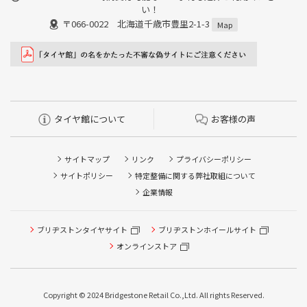
い！
〒066-0022 北海道千歳市豊里2-1-3
Map
タイヤ館について
お客様の声
サイトマップ
リンク
プライバシーポリシー
サイトポリシー
特定整備に関する弊社取組について
企業情報
タイヤ点検・安全点検/タイヤ履き替え/オイル交換/その他
ブリヂストンタイヤサイト
ブリヂストンホイールサイト
ピット作業の予約
オンラインストア
クローク契約会員専用タイヤ履き替え※タイヤ履き替えを
希望のクローク契約会員の方はこちらを選択ください
Copyright © 2024 Bridgestone Retail Co.,Ltd. All rights Reserved.
本日のタイヤ履き替え順番待ち予約 ※クローク契約会員の