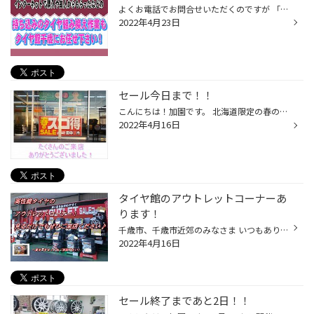
よくお電話でお問合せいただくのですが 「ネットで買ったタイヤの組み替えできますか？」 「空のタイヤ別で持ってて組み替えたいんですけど」 とご相談をいただきますが タイヤ館千歳は持ち込みのタイヤの作業も承っております！ お車・タイヤサイズ・ランフラットタイヤかどうかで 作業費用がかわ...
2022年4月23日
セール今日まで！！
こんにちは！加園です。 北海道限定の春のスゴ得セール今日で終了です。。 たくさんのご来店ありがとうございました！ 600 全国で開催のスゴ得セールは ５月８日まで開催しています(*'ω'*) それから。。タイヤ交換予約 したいけどいっぱいでできない！！ という方いませんか？ タイヤ館では当日受付...
2022年4月16日
タイヤ館のアウトレットコーナーあ
ります！
千歳市、千歳市近郊のみなさま いつもありがとうございます！ タイヤ館千歳です～♪ みなさんはもう夏タイヤ交換はお済ですか？ 本日は天気も良く 千歳市は15℃まで気温があがるみたいです。 ま・さ・に・・・ タイヤ交換日和～ ご自宅でタイヤ交換をする方も多いでしょう～ ところで交換しようとして...
2022年4月16日
セール終了まであと2日！！