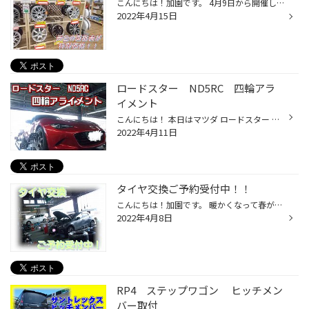
こんにちは！加園です。 4月9日から開催していたセール 17日で終了します。。(>_<) タイヤ用意されていない方はお見積りだけでも お気軽にご来店ください！ そして。。大変お得なホイールもあります！！ お車とあえばラッキー(*'ω'*) 皆様のご来店お待ちしています！ 店舗からのお知らせはこちら！...
2022年4月15日
ロードスター ND5RC 四輪アラ
イメント
こんにちは！ 本日はマツダ ロードスター ND5RC のアライメント風景です。 ご自身で車高調を取り付けたためアライメントを取りたい！ とのことでしたので まずは地上高を確認し違法車高ではないことを立会いのもと確認し入庫！ 真っ赤のロードスター！かっこいいです！！ ロードスターは最大１０か...
2022年4月11日
タイヤ交換ご予約受付中！！
こんにちは！加園です。 暖かくなって春が近づいてきましたね！ そろそろ夏タイヤに交換される方多いと思います！ タイヤ館千歳でもタイヤ交換の予約が 埋まってきています(>_<) 本日もピット満台です！ 予約外のお客様も受け付けていますが 待ち時間が長くなる可能性があります。。 WEBからもご予...
2022年4月8日
RP4 ステップワゴン ヒッチメン
バー取付