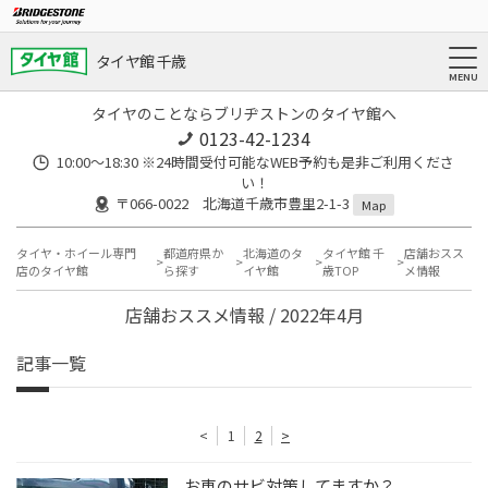
タイヤ館 千歳
タイヤのことならブリヂストンのタイヤ館へ
0123-42-1234
10:00～18:30 ※24時間受付可能なWEB予約も是非ご利用くださ
い！
〒066-0022 北海道千歳市豊里2-1-3
Map
タイヤ・ホイール専門
都道府県か
北海道のタ
タイヤ館 千
店舗おスス
店のタイヤ館
ら探す
イヤ館
歳TOP
メ情報
店舗おススメ情報 / 2022年4月
記事一覧
<
1
2
>
お車のサビ対策してますか？