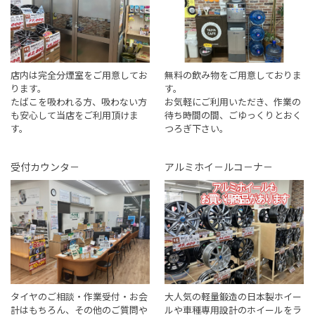
店内は完全分煙室をご用意してお
無料の飲み物をご用意しておりま
ります。
す。
たばこを吸われる方、吸わない方
お気軽にご利用いただき、作業の
も安心して当店をご利用頂けま
待ち時間の間、ごゆっくりとおく
す。
つろぎ下さい。
受付カウンタ－
アルミホイ－ルコ－ナ－
タイヤのご相談・作業受付・お会
大人気の軽量鍛造の日本製ホイー
計はもちろん、その他のご質問や
ルや車種専用設計のホイールをラ