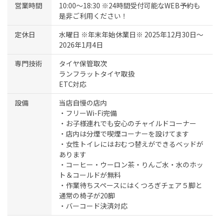
営業時間
10:00～18:30 ※24時間受付可能なWEB予約も
是非ご利用ください！
定休日
水曜日 ※年末年始休業日※ 2025年12月30日～
2026年1月4日
専門技術
タイヤ保管取次
ランフラットタイヤ取扱
ETC対応
設備
当店自慢の店内
・フリーWi-Fi完備
・お子様連れでも安心のチャイルドコーナー
・店内は分煙で喫煙コーナーを設けてます
・女性トイレにはおむつ替えができるベッドが
あります
・コーヒー・ウーロン茶・りんご水・水のホッ
ト＆コールドが無料
・作業待ちスペースにはくつろぎチェア５脚と
通常の椅子が20脚
・バーコード決済対応