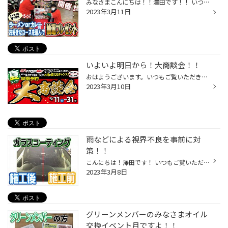
みなさまこんにちは！！澤田です！！ いつもご覧いただきありがとうございます。 本日11日から夏タイヤ値上がり直前の大商談会開催してます！！ お好きなコースを選んで抽選で景品をゲット タイヤ4本ご購入いただいた方の特典として ラーメンかカレー お好きなコースを選んでくじを引いていただき ...
2023年3月11日
いよいよ明日から！大商談会！！
おはようございます。いつもご覧いただきありがとうございます。 タイヤ館千歳 澤田 です！！ 明日11日（土）から 夏タイヤ 早期予約 大商談会 開催です！！ 夏タイヤ値上がり直前のイベントです！ ご購入特典もご用意してお待ちしております！！ たくさんのご来店お待ちしております！！ 値上げに...
2023年3月10日
雨などによる視界不良を事前に対
策！！
こんにちは！澤田です！ いつもご覧いただきありがとうございます！ 気温も上がってきて雪が融けて ウインドウォッシャー液とワイパーの出番が増えてきてますよね！ もう少ししたら雨も降ってくる時期ですね そこでオススメなのがガラス撥水コーティング！！ 雨もしっかり弾いて 汚れも落ちやすくな...
2023年3月8日
グリーンメンバーのみなさまオイル
交換イベント月ですよ！！