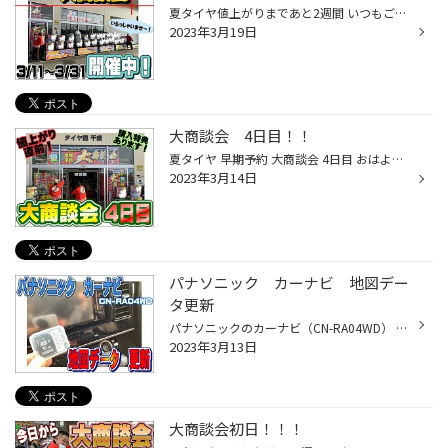
夏タイヤ値上がりまであと2週間 いつもご覧いただきありがとうございます。澤田です。。。 更新の間隔がちょっと開いてしまいました。。。 が！！ 夏タイヤ 早期予約 大商談会は変わらず開催中です！！ 値上がりまで約2週間！ タイヤ購入特典の景品もまだ残ってますよ！！ みなさまのご来店お待ちし...
2023年3月19日
大商談会 4日目！！
夏タイヤ 早期予約 大商談会 4日目 おはようございます！澤田です！ 大商談会4日目です！！ 11日・12日・13日 たくさんのご来店ありがとうございました。 ご来店いただきましたみなさまありがとうございました。 やはり値上がり直前ということもあり 夏タイヤのご相談が多かったです。 グリーンメン...
2023年3月14日
パナソニック カーナビ 地図デー
タ更新
パナソニックのカーナビ（CN-RA04WD） の地図データ更新のご依頼をいただきました。 更新手順はSDカードを差し替えるだけですが 地図データの取り寄せもタイヤ館ではできますよ♪ お気軽にご相談ください。 3月11日から夏タイヤ早期予約大商談会 開催中です！！ 詳しくはスタッフ日記やショップから...
2023年3月13日
大商談会初日！！！