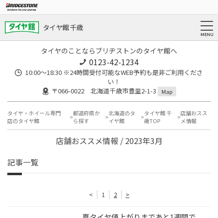
タイヤ館 千歳
タイヤのことならブリヂストンのタイヤ館へ
0123-42-1234
10:00～18:30 ※24時間受付可能なWEB予約も是非ご利用くださ
い！
〒066-0022 北海道千歳市豊里2-1-3
Map
タイヤ・ホイール専門
都道府県か
北海道のタ
タイヤ館 千
店舗おスス
店のタイヤ館
ら探す
イヤ館
歳TOP
メ情報
店舗おススメ情報 / 2023年3月
記事一覧
<
1
2
>
夏タイヤ値上がりまであと1週間で