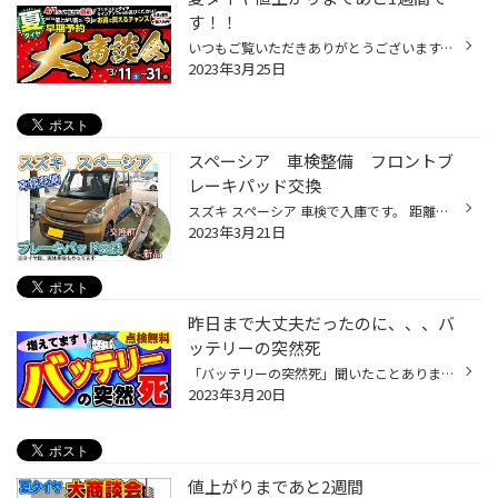
す！！
いつもご覧いただきありがとうございます。澤田です。。。 夏タイヤ 早期予約 大商談会開催中です！！ 値上がりまで約1週間！ タイヤ購入特典の景品もあとわずかですが残ってます！！ まだ間に合います！！ みなさまのご来店お待ちしております。。。 グリーンメンバー特典 オイル交換イベントも開...
2023年3月25日
スペーシア 車検整備 フロントブ
レーキパッド交換
スズキ スペーシア 車検で入庫です。 距離数もそれほど走っていなかったので部品の故障などはなく 消耗品のメンテナンス交換メインでした！ フロントのブレーキパッドと ベルト関連・エンジンオイル交換 を実施させていただきました。 このお車のエアコンベルトは取り外しも取り付けも専用工具が必...
2023年3月21日
昨日まで大丈夫だったのに、、、バ
ッテリーの突然死
「バッテリーの突然死」聞いたことありますか？ 昨日まで問題なくエンジン始動していたのに 翌日いきなりエンジンがかからない。 前兆なくいきなりバッテリーが上がった。 実はこの「バッテリーの突然死」増えてきているんです。 自動車用バッテリーも進化しているため性能が上がっています。 その...
2023年3月20日
値上がりまであと2週間