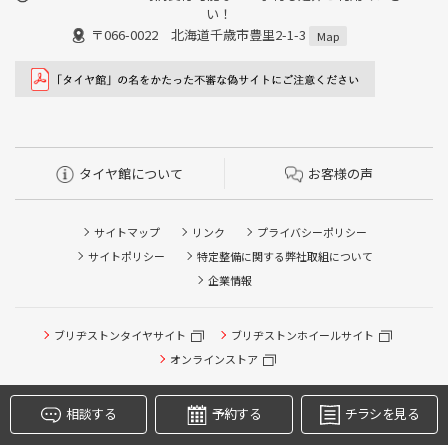
い！
〒066-0022 北海道千歳市豊里2-1-3
Map
タイヤ館について
お客様の声
サイトマップ
リンク
プライバシーポリシー
タイヤ点検・安全点検/タイヤ履き替え/オイル交換/その他
サイトポリシー
特定整備に関する弊社取組について
ピット作業の予約
企業情報
クローク契約会員専用タイヤ履き替え※タイヤ履き替えを
希望のクローク契約会員の方はこちらを選択ください
ブリヂストンタイヤサイト
ブリヂストンホイールサイト
本日のタイヤ履き替え順番待ち予約 ※クローク契約会員の
オンラインストア
方はご利用いただけません
相談する
予約する
チラシを見る
Copyright © 2024 Bridgestone Retail Co.,Ltd. All rights Reserved.