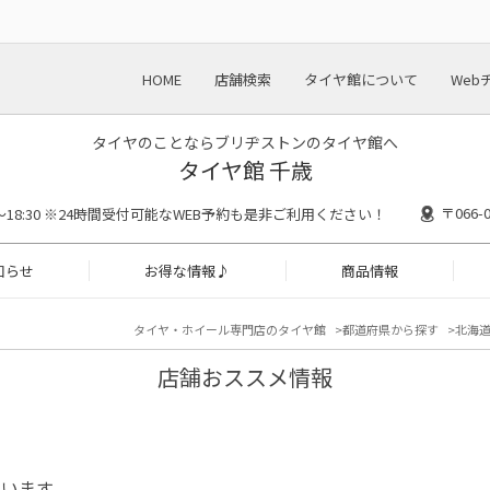
HOME
店舗検索
タイヤ館について
Web
タイヤのことならブリヂストンのタイヤ館へ
タイヤ館 千歳
〒066
00～18:30 ※24時間受付可能なWEB予約も是非ご利用ください！
知らせ
お得な情報♪
商品情報
タイヤ・ホイール専門店のタイヤ館
都道府県から探す
北海
店舗おススメ情報
ています、、、