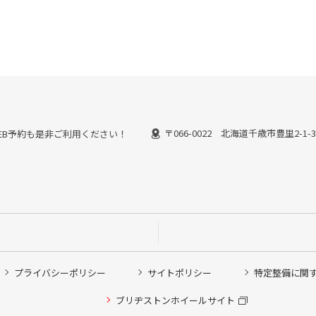
〒066-0022 北海道千歳市豊里2-1-
能なWEB予約も是非ご利用ください！
プライバシーポリシー
サイトポリシー
特定整備に関
他ピット作業の予約
ブリヂストンホイールサイト
希望のクローク契約会員の方はこちらを選択ください