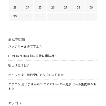
23
24
25
26
27
28
29
30
31
最近の投稿
バッテリーお得ですよ☆
HONDA N-BOX 納車直後に黒防錆！
明日は定休日☆
オイル交換 当日受付でもご対応可能☆
エアコン 臭いませんか？ エバポレーター洗浄 セール期間中がお
トク！
カテゴリ