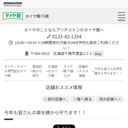
タイヤ館 千歳
タイヤのことならブリヂストンのタイヤ館へ
0123-42-1234
10:00～18:30 ※24時間受付可能なWEB予約も是非ご利用くださ
い！
〒066-0022 北海道千歳市豊里2-1-3
Map
タイヤ・ホイー
都道府
北海道
タイヤ
店舗お
今年も皆さんの車を
ル専門店のタイ
県から
のタイ
館 千歳
ススメ
錆から守ります！！
ヤ館
探す
ヤ館
TOP
情報
店舗おススメ情報
< 前の記事へ
一覧へ戻る
次の記事へ >
今年も皆さんの車を錆から守ります！！