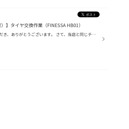
4型）】タイヤ交換作業（FINESSA HB01）
日頃より、タイヤ館をご利用いただき、ありがとうございます。 さて、当店と同じチェーン店の近隣タイヤ館店舗で作業いたしましたタイヤ交換をご紹介します。 （WEB掲載をご快諾いただきましたお客様！大変感謝しております。 いつもご愛顧いただき誠にありがとうございます！！） おクルマ：ホンダ...