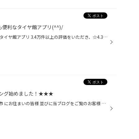
便利なタイヤ館アプリ(^^)/
これからのタイヤ館の新常識？？タイヤ館アプリ 3.4万件以上の評価をいただき、☆4.3の高い評価をいただいております。 ぜひあなたも安全快適で安心なカーライフを満喫頂くためにタイヤ館アプリご利用ください。 オススメ理由 其之壱 アプリの中だけのお得情報が盛りだくさん お得なセール情報やアプ...
ング始めました！★★★
三重県 鈴鹿市 亀山市 四日市市 津市 にお住まいの皆様 並びに当ブログをご覧のお客様 こんにちは！ 中央道路沿いにあります 【タイヤ館スズカ】です！ 当店での新しいサービスを紹介したいと思いますそれは、★エアコンガスクリーニング★です！ この度、最新のエアコンガスフレッシュナーが当店に入...