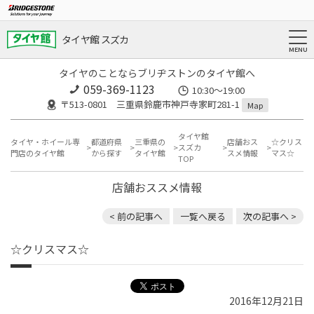
タイヤ館 スズカ
タイヤのことならブリヂストンのタイヤ館へ
059-369-1123
10:30～19:00
〒513-0801 三重県鈴鹿市神戸寺家町281-1
Map
タイヤ館
タイヤ・ホイール専
都道府県
三重県の
店舗おス
☆クリス
スズカ
門店のタイヤ館
から探す
タイヤ館
スメ情報
マス☆
TOP
店舗おススメ情報
< 前の記事へ
一覧へ戻る
次の記事へ >
☆クリスマス☆
2016年12月21日