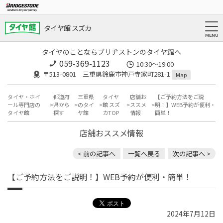
タイヤ館 スズカ
タイヤのことならブリヂストンのタイヤ館へ
059-369-1123
10:30～19:00
〒513-0801 三重県鈴鹿市神戸寺家町281-1
Map
タイヤ・ホイ
都道府
三重県
タイヤ
店舗お
【ご予約方法をご説
ール専門店の
県から
のタイ
館 スズ
ススメ
明！】WEB予約が便利・
タイヤ館
探す
ヤ館
カTOP
情報
簡単！
店舗おススメ情報
< 前の記事へ
一覧へ戻る
次の記事へ >
【ご予約方法をご説明！】WEB予約が便利・簡単！
2024年7月12日