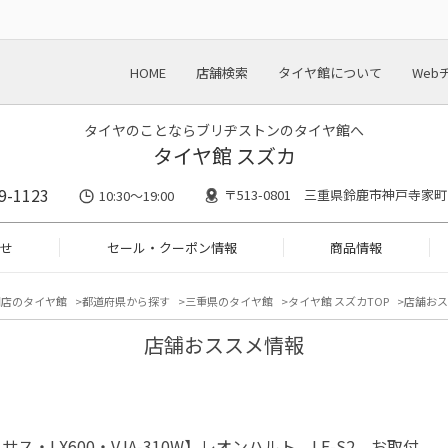
HOME
店舗検索
タイヤ館について
Web
タイヤのことならブリヂストンのタイヤ館へ
タイヤ館 スズカ
9-1123
〒513-0801 三重県鈴鹿市神戸寺家町2
10:30～19:00
せ
セール・クーポン情報
商品情報
門店のタイヤ館
都道府県から探す
三重県のタイヤ館
タイヤ館 スズカTOP
店舗おス
店舗おススメ情報
サス・LX600・VJA-310W】レオンハルト LF-S2 お取付