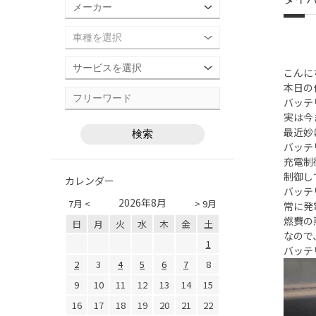
こんに
本日の
バッテ
実は今
最近妙
バッテ
充電制
制御し
カレンダー
バッテ
2026年8月
7月 <
> 9月
常に発
燃費の
日
月
火
水
木
金
土
なので
1
バッテ
2
3
4
5
6
7
8
9
10
11
12
13
14
15
16
17
18
19
20
21
22