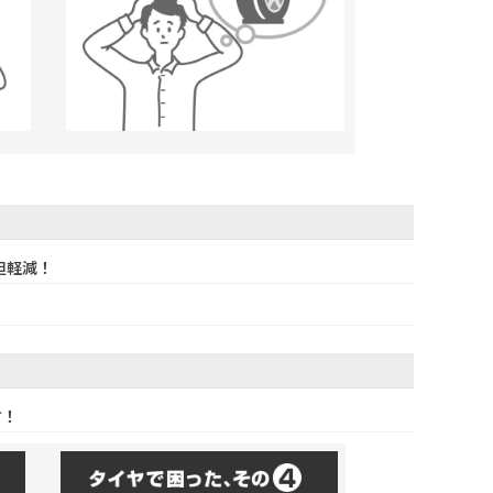
担軽減！
す！