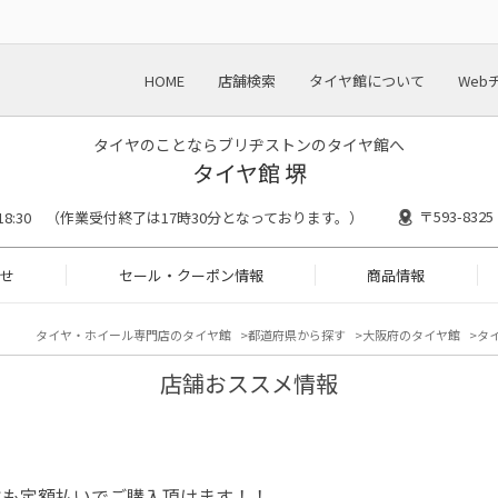
HOME
店舗検索
タイヤ館について
Web
タイヤのことならブリヂストンのタイヤ館へ
タイヤ館 堺
〒593-83
0〜18:30 （作業受付終了は17時30分となっております。）
せ
セール・クーポン情報
商品情報
タイヤ・ホイール専門店のタイヤ館
都道府県から探す
大阪府のタイヤ館
タイ
店舗おススメ情報
ヤも定額払いでご購入頂けます！！