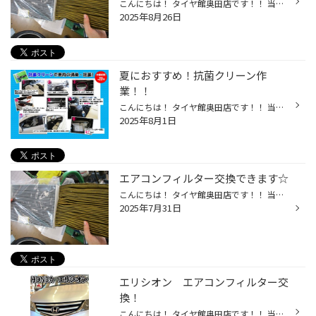
こんにちは！ タイヤ館奥田店です！！ 当店のHPをご覧いただきありがとうございます♪ 8月も終盤ですが、暑い日が続きますね(>_<) おクルマのエアコン、大活躍かと思います。 車のエアコンにもエアコンフィルターが付いていることはご存知でしょうか？ 家庭用のエアコンと同じように 使用していると...
2025年8月26日
夏におすすめ！抗菌クリーン作
業！！
こんにちは！ タイヤ館奥田店です！！ 当店のHPをご覧いただきありがとうございます♪ 今回ご案内させていただくのは消臭・抗菌サービスです！ 専用の液剤をエアコンを活用して車内に循環させ、車内の菌やにおいを抑える効果がある作業です！ カーエアコンは清掃がしにくく、エアコンのフィルターと...
2025年8月1日
エアコンフィルター交換できます☆
こんにちは！ タイヤ館奥田店です！！ 当店のHPをご覧いただきありがとうございます♪ 暑い日が続きますね(>_<) おクルマのエアコン、大活躍かと思います。 車のエアコンにもエアコンフィルターが付いていることはご存知でしょうか？ 家庭用のエアコンと同じように 使用しているとホコリなどが付着し...
2025年7月31日
エリシオン エアコンフィルター交
換！
こんにちは！ タイヤ館奥田店です！！ 当店のHPをご覧いただきありがとうございます(≧▽≦) 今回はホンダ・エリシオンのエアコンフィルター交換作業をご紹介☆ 交換前のエアコンフィルターです ほこり等をキャッチしています(>_<) ボッシュ アエリストフレッシュに交換しました 抗ウイルス・抗菌・防カ...