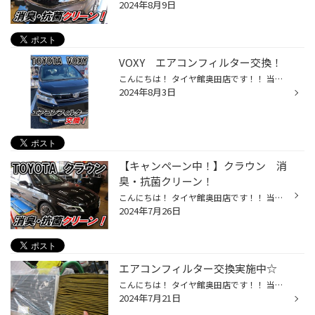
2024年8月9日
VOXY エアコンフィルター交換！
こんにちは！ タイヤ館奥田店です！！ 当店のHPをご覧いただきありがとうございます(≧▽≦) 今回はトヨタ・VOXYのエアコンフィルター交換作業をご紹介☆ 交換前のエアコンフィルターです 一見きれいですが、プリーツの内部でほこり等をキャッチしています(>_<) ボッシュ アエリストエコに交換しました ...
2024年8月3日
【キャンペーン中！】クラウン 消
臭・抗菌クリーン！
こんにちは！ タイヤ館奥田店です！！ 当店のHPをご覧いただきありがとうございます♪ 今回はトヨタ・クラウンの車内＆エアコンの消臭・抗菌クリーン作業をご紹介☆ ディスプレイ部分をマスキングして作業開始です エアコンを作動させ、施工します！ ☆ホースは車内とエアコンフィルターがある場所につ...
2024年7月26日
エアコンフィルター交換実施中☆
こんにちは！ タイヤ館奥田店です！！ 当店のHPをご覧いただきありがとうございます(*^-^*) 皆さん、お車の“エアコンフィルター” 交換されたことはありますか？ 左が新品、右が使用済みのエアコンフィルターです 車用のエアコンフィルターの 交換目安は走行距離10,000ｋｍまたは1年に1度です 『いつ...
2024年7月21日