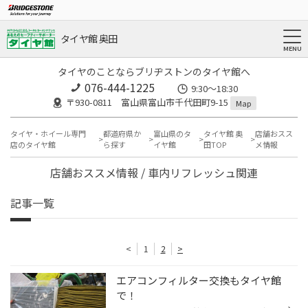
タイヤ館 奥田
タイヤのことならブリヂストンのタイヤ館へ
076-444-1225
9:30～18:30
〒930-0811 富山県富山市千代田町9-15
Map
タイヤ・ホイール専門
都道府県か
富山県のタ
タイヤ館 奥
店舗おスス
店のタイヤ館
ら探す
イヤ館
田TOP
メ情報
店舗おススメ情報 / 車内リフレッシュ関連
記事一覧
<
1
2
>
エアコンフィルター交換もタイヤ館
で！