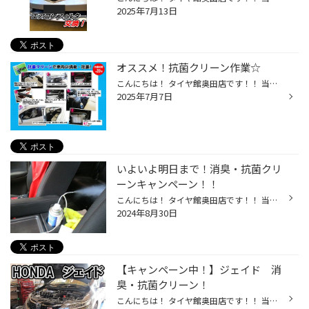
2025年7月13日
オススメ！抗菌クリーン作業☆
こんにちは！ タイヤ館奥田店です！！ 当店のHPをご覧いただきありがとうございます♪ 今回ご案内させていただくのは消臭・抗菌サービスです！ 専用の液剤をエアコンを活用して車内に循環させ、車内の菌やにおいを抑える効果がある作業です！ カーエアコンは清掃がしにくく、エアコンのフィルターと...
2025年7月7日
いよいよ明日まで！消臭・抗菌クリ
ーンキャンペーン！！
こんにちは！ タイヤ館奥田店です！！ 当店のHPをご覧いただきありがとうございます(^^♪ 好評開催中の『消臭・抗菌クリーンキャンペーン』 いよいよ明日 8/31までとなりました。 車内のニオイが気になる方！ 通常4,400円が明日までキャンペーン価格の3,300円！！ この機会にぜひお申しつけください♪
2024年8月30日
【キャンペーン中！】ジェイド 消
臭・抗菌クリーン！
こんにちは！ タイヤ館奥田店です！！ 当店のHPをご覧いただきありがとうございます(*^-^*) 今回はホンダ・ジェイドの消臭・抗菌クリーン作業をご紹介☆ エアコンを作動させ、施工します！ ☆ホースは車内とエアコンフィルターがある場所につながっています。 換気をして25分ほどで作業完了です！ ご...