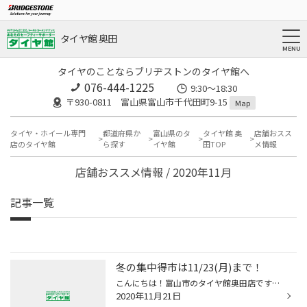
タイヤ館 奥田
タイヤのことならブリヂストンのタイヤ館へ
076-444-1225
9:30～18:30
〒930-0811 富山県富山市千代田町9-15
Map
タイヤ・ホイール専門
都道府県か
富山県のタ
タイヤ館 奥
店舗おスス
店のタイヤ館
ら探す
イヤ館
田TOP
メ情報
店舗おススメ情報 / 2020年11月
記事一覧
冬の集中得市は11/23(月)まで！
こんにちは！富山市のタイヤ館奥田店です＾＾ 現在、冬の集中得市を好評開催中です！期間中、タイヤ4本ご購入のお客様に、富山の人気店【ムッシュー・ジー】様のマカロンをプレゼント♪※数量限定のため、無くなり次第終了※ ♪お得にスタッドレスタイヤを購入して、美味しいプレゼントをご堪能下さい♪ ...
2020年11月21日