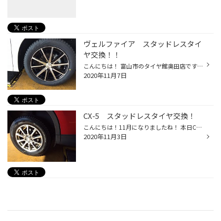
ヴェルファイア スタッドレスタイ
ヤ交換！！
こんにちは！ 富山市のタイヤ館奥田店です♪ 本日、ヴェルファイアのスタッドレスタイヤ交換をさせていただきました！ 新車とのことでアルミホイールと一緒にご購入いただいたのは“アクティブ発泡ゴム2で凍結路にしっかり密着！だから止まる・曲がる！！”のブリザックVRX2！ タイヤサイズは235/50R18...
2020年11月7日
CX-5 スタッドレスタイヤ交換！
こんにちは！11月になりましたね！ 本日CX-5のスタッドレスタイヤ交換をさせていただきました。 お選びいただいたのは“SUV専用ブリザック”のDM-V3！！ 詳しくはこちらをご覧ください→ https://tire.bridgestone.co.jp/blizzak/dm-v3/index.html タイヤサイズは225/65R17です。 トヨタ/ハリアー・日...
2020年11月3日