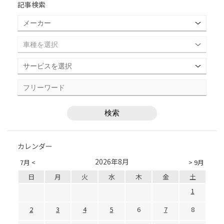
記事検索
カレンダー
2026年8月
7月 <
> 9月
日
月
火
水
木
金
土
1
2
3
4
5
6
7
8