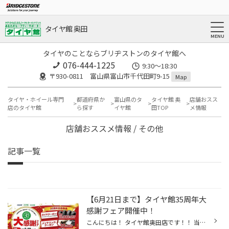
タイヤ館 奥田
タイヤのことならブリヂストンのタイヤ館へ
076-444-1225
9:30～18:30
〒930-0811 富山県富山市千代田町9-15
Map
タイヤ・ホイール専門
都道府県か
富山県のタ
タイヤ館 奥
店舗おスス
店のタイヤ館
ら探す
イヤ館
田TOP
メ情報
店舗おススメ情報 / その他
記事一覧
【6月21日まで】タイヤ館35周年大
感謝フェア開催中！
こんにちは！ タイヤ館奥田店です！！ 当店のHPをご覧いただきありがとうございます！ タイヤ館35周年大感謝フェア開催中です！ 2026年、タイヤ館は35周年を迎えました！ 皆さまの日頃のご愛顧に感謝を込めて5月18日から6月21日の期間『大感謝フェア』を開催中！！ 期間中はタイヤ4本セットがお買い...