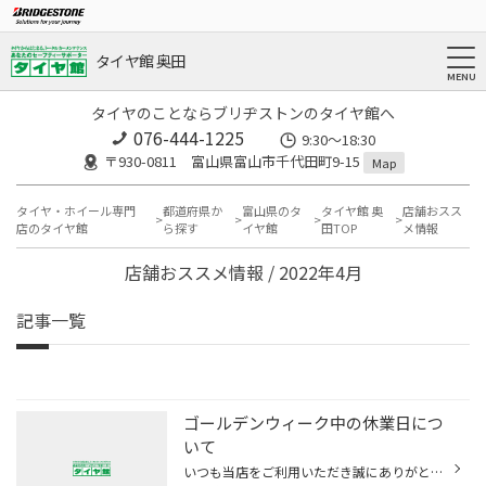
タイヤ館 奥田
タイヤのことならブリヂストンのタイヤ館へ
076-444-1225
9:30～18:30
〒930-0811 富山県富山市千代田町9-15
Map
タイヤ・ホイール専門
都道府県か
富山県のタ
タイヤ館 奥
店舗おスス
店のタイヤ館
ら探す
イヤ館
田TOP
メ情報
店舗おススメ情報 / 2022年4月
記事一覧
ゴールデンウィーク中の休業日につ
いて
いつも当店をご利用いただき誠にありがとうございます。 当店は5/3（火）～5/5（木）までの間、休業とさせていただきます。 5/6(金)よりは通常どうりの営業とさせていただきます。 何卒ご了承の程よろしくお願いいたします。