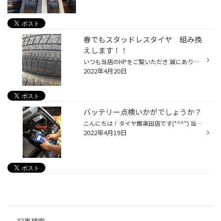
春でもスタッドレスタイヤ 組み換
えします！！
いつも当店のHPをご覧いただき 誠にありがとうございます。 最近は汗ばむほど暑い日もあるくらい 春らしくなってきましたね(*^▽^*) \ \ 本日のご紹介は コチラ / / / / スタッドレスタイヤの新品組替え \ \ です♪!(^^)!♪ 「え…春になったばかりなのに、もう？？(´・ω・)」 と思われるかもしれません...
2022年4月20日
バッテリー点検いかがでしょうか？
こんにちは！タイヤ館奥田店です(*^^*) 当店ＨＰをご覧いただきありがとうございます！ 突然ですが、お車のバッテリーは元気でしょうか？ いつ交換したか定かではない・・という方！ 最近のバッテリーは高性能で、前触れなくバッテリーが上がる可能性があります。 冷房を多用する時期を迎える前に、...
2022年4月19日
記事検索