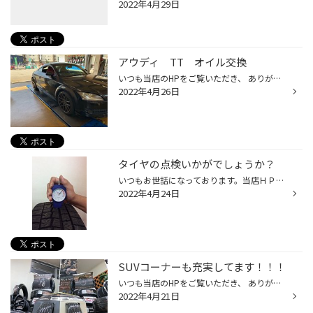
2022年4月29日
アウディ TT オイル交換
いつも当店のHPをご覧いただき、 ありがとうございます(*^▽^*) \ \ 今回のご紹介は コチラ / / / / AUDI TT のオイル交換 \ \ をしました!(^^)! 輸入車のエレメントは在庫をしていないものも多く、 今回もお取り寄せの間お待ちいただきましたが もちろん輸入車のオイル交換も承っておりますので お...
2022年4月26日
タイヤの点検いかがでしょうか？
いつもお世話になっております。当店ＨＰをご覧いただきありがとうございます(*^^*) 4月も残すところあと一週間となりゴールデンウイークが近づいていますね。 ゴールデンウイークが終わると次は梅雨の時期が近づいてきます… 溝の少なくなった夏タイヤで雨でぬれた路面を走行することも停止するまで...
2022年4月24日
SUVコーナーも充実してます！！！
いつも当店のHPをご覧いただき、 ありがとうございます(^^♪ \ \本日のご紹介は、充実したSUVコーナー/ / アナタのお車にピッタリのタイヤを選べるよう、 マッチングカタログもご用意しております( *´艸｀) ぜひ一度、ご来店下さい！！！
2022年4月21日