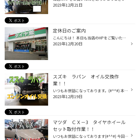
2023年12月21日
定休日のご案内
こんにちは！ 本日も当店のHPをご覧いただき、ありがとうございます！ タイヤ館奥田店は本日定休日となっております。 何卒ご了承の程宜しくお願い致します。 ☆お知らせ☆ ～話題の洗車グッズ♪アダムスポリッシュ置いてます！～ ！！！現在、富山県の取り扱い店舗はタイヤ館奥田店とタイヤ館ファボー...
2023年12月20日
スズキ ラパン オイル交換作
業！！
いつもお世話になっております。(#^^#) 本日はスズキ ラパンのオイル交換の様子をご紹介します。 まずは入庫後キャップとゲージを外してリフトアップしていきます。 リフトアップ後は車両下側からオイルを抜いてボルトのパッキンを交換します。 オイルを抜ききった後はボルトを適正な力で締め付けて...
2023年12月19日
マツダ ＣＸ－3 タイヤホイール
セット取付作業！！
いつもお世話になっております(#^^#) 今回はマツダ ＣＸ－3のタイヤホイールセット取付作業の様子をご紹介します！！ まずは夏タイヤを外して取り付け部分の清掃などの準備をしていきます。 その後空気圧を調整した冬タイヤをお車へ取り付けていきます！ 今回取りつけるのはこちらのセットです！ 21...