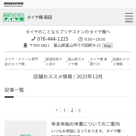
タイヤ館 奥田
タイヤのことならブリヂストンのタイヤ館へ
076-444-1225
9:30～18:30
〒930-0811 富山県富山市千代田町9-15
Map
タイヤ・ホイール専門
都道府県か
富山県のタ
タイヤ館 奥
店舗おスス
店のタイヤ館
ら探す
イヤ館
田TOP
メ情報
店舗おススメ情報 / 2023年12月
記事一覧
<
1
2
>
年末年始の休業についてのご案内
いつもお世話になっております。 タイヤ館 奥田店では下記の日程で冬季休業とさせていただきます。 年内の営業は本日が最終日となります。 皆さまにはご迷惑をお掛け致しますが、何卒ご了承のほどよろしくお願い致します。 ☆お知らせ☆ ～話題の洗車グッズ♪アダムスポリッシュ置いてます！～ ！！！...