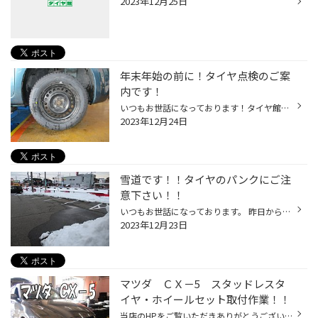
2023年12月25日
年末年始の前に！タイヤ点検のご案
内です！
いつもお世話になっております！タイヤ館奥田店です。 今回はタイヤ装着・ご購入後の点検についてのご案内です！ 夏タイヤから冬タイヤへの交換後しばらく走行されるとタイヤとホイールやお車が馴染む過程で タイヤの空気圧などが変動する場合がございます。 その変動が大きなものだと燃費性能の悪...
2023年12月24日
雪道です！！タイヤのパンクにご注
意下さい！！
いつもお世話になっております。 昨日から今日にかけて雪が多く降り、積雪も増えましたね(^-^; 雪が積もってお車の運転にもより注意が必要な季節になってきました… 雪道では縁石やミゾとの境界が分かりづらく、車のアンダーカバーから外れたネジなどが道に落ちていることが降雪、積雪前よりも増えて...
2023年12月23日
マツダ ＣＸ－5 スタッドレスタ
イヤ・ホイールセット取付作業！！
当店のHPをご覧いただきありがとうございます！！(#^^#) 今回はマツダ CX-5のタイヤ・ホイールセット取付作業の様子をご紹介します！！ お車をリフトアップしたのち、タイヤ・ホイールを取り付ける部分を清掃して取付の準備をしていきます 今回はこちらのブリザックDM-V3とエコフォルムSE23のホイー...