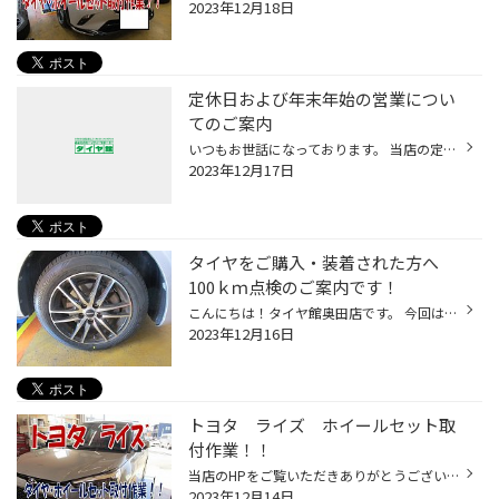
2023年12月18日
定休日および年末年始の営業につい
てのご案内
いつもお世話になっております。 当店の定休日および年末年始の営業についてのご案内です。 １２月２０日（水）は定休日で休業させていただきます。 年末年始は１２月２７日（水）から１月４日（木）まで休業とさせて頂きます。 皆さまにはご迷惑をお掛け致しますが、何卒ご了承のほどお願いいたし...
2023年12月17日
タイヤをご購入・装着された方へ
100ｋｍ点検のご案内です！
こんにちは！タイヤ館奥田店です。 今回はタイヤご購入後の100㎞点検のご案内です！ 100km点検とは、タイヤを新品交換した後の最初のメンテナンスです。 ご購入いただいたタイヤを大切に使っていただくために、空気圧点検・ナットの増し締めをしています。 100km走行後または1週間後を目安にご来店...
2023年12月16日
トヨタ ライズ ホイールセット取
付作業！！
当店のHPをご覧いただきありがとうございます(#^^#) 今回はトヨタ ライズのタイヤホイールセット取付作業を紹介します！！ お車は新車で今回タイヤ・ホイールセットをご購入いただきました！ まずはリフトアップして夏タイヤを外していきます。 この状態でボルトへのナットの締まりすぎを防止するス...
2023年12月14日