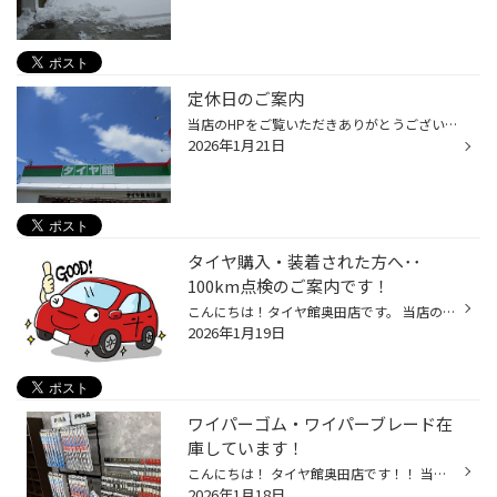
定休日のご案内
当店のHPをご覧いただきありがとうございます。 タイヤ館奥田店は本日定休日です。 何卒ご了承のほど よろしくお願いいたします。
2026年1月21日
タイヤ購入・装着された方へ･･
100km点検のご案内です！
こんにちは！タイヤ館奥田店です。 当店のHPをご覧いただきありがとうございます(≧▽≦) 今回はタイヤご購入後の100㎞点検のご案内です！ 100km点検とは、タイヤを新品交換した後の最初のメンテナンスです。 ご購入いただいたタイヤを大切に使っていただくために、 空気圧点検・ナットの増し締めをし...
2026年1月19日
ワイパーゴム・ワイパーブレード在
庫しています！
こんにちは！ タイヤ館奥田店です！！ 当店のHPをご覧いただきありがとうございますヾ(≧▽≦)ﾉ ☆当店ではワイパーゴム・ワイパーブレードを在庫しています☆ ※一部車種のワイパーについては取り寄せとなる場合がございますのでご了承ください 雨・雪の日の視界確保のためにはワイパーが不可欠！ 拭き取...
2026年1月18日