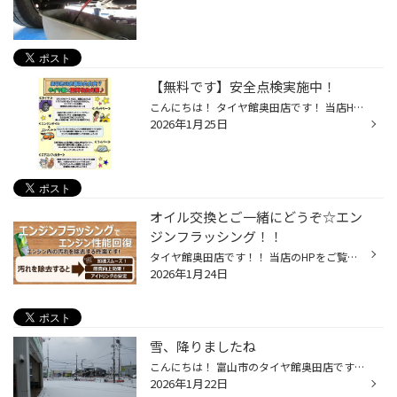
【無料です】安全点検実施中！
こんにちは！ タイヤ館奥田店です！ 当店HPをご覧いただきありがとうございます(*'ω'*) 本日オススメするのは無料の“安全点検”！ 点検所要時間は、約15～20分程度！ もちろん気になるところだけでもＯＫ！！ 『カーライフの日常点検として』や『お出かけ前』に、お気軽にお立ち寄り下さい！
2026年1月25日
オイル交換とご一緒にどうぞ☆エン
ジンフラッシング！！
タイヤ館奥田店です！！ 当店のHPをご覧いただきありがとうございます(*'ω'*) ▽▽本日のご紹介はコチラ▽▽ エンジン内部の洗浄剤 エコキープ エンジンフラッシング です✫ この商品は、エンジン内部に蓄積した汚れやスラッジ(金属粉)を 溶解・洗浄するための添加剤です。 オイル交換時に一緒に施工でき...
2026年1月24日
雪、降りましたね
こんにちは！ 富山市のタイヤ館奥田店です☆ 当店のHPをご覧いただきありがとうございます！ 今朝は駐車場の除雪からスタート！！！ さて、愛車のスタッドレスタイヤ 効きはいかがでしょうか？ 新品のタイヤのミゾ深さは8ｍｍ～10ｍｍです。 “プラットホーム”はスタッドレスタイヤのミゾ深さが 新品...
2026年1月22日