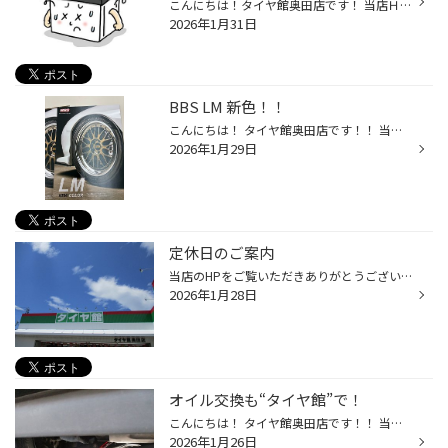
こんにちは！タイヤ館奥田店です！ 当店ＨＰをご覧いただきありがとうございます！ 突然ですが、お車のバッテリーは元気でしょうか？ いつ交換したか定かではないという方！ 最近のバッテリーは高性能で、前触れなくバッテリーが上がる可能性があります。 バッテリーは寒さに弱いです・・ 1度チェッ...
2026年1月31日
BBS LM 新色！！
こんにちは！ タイヤ館奥田店です！！ 当店のHPをご覧いただきありがとうございます。 BBS様に ロングセラーモデル/LMの新色をご紹介いただきました☆ 実に8年ぶりとなる新カラー “マットゴールドディスク” 伝統のゴールドカラーを深みのある色合いへとアレンジ！ 落ち着きと迫力を兼ね備えた素敵な...
2026年1月29日
定休日のご案内
当店のHPをご覧いただきありがとうございます。 タイヤ館奥田店は本日定休日です。 何卒ご了承のほど よろしくお願いいたします。
2026年1月28日
オイル交換も“タイヤ館”で！
こんにちは！ タイヤ館奥田店です！！ 当店のHPをご覧いただきありがとうございます♪ 当店ではタイヤ交換だけではなく“エンジンオイル交換”もできます☆ ご来店を心よりお待ちしております！
2026年1月26日