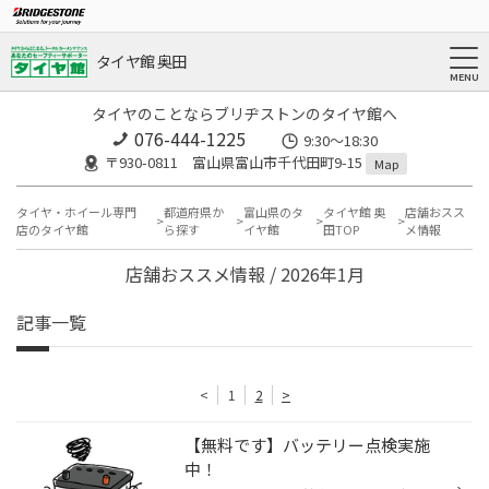
タイヤ館 奥田
タイヤのことならブリヂストンのタイヤ館へ
076-444-1225
9:30～18:30
〒930-0811 富山県富山市千代田町9-15
Map
タイヤ・ホイール専門
都道府県か
富山県のタ
タイヤ館 奥
店舗おスス
店のタイヤ館
ら探す
イヤ館
田TOP
メ情報
店舗おススメ情報 / 2026年1月
記事一覧
<
1
2
>
【無料です】バッテリー点検実施
中！