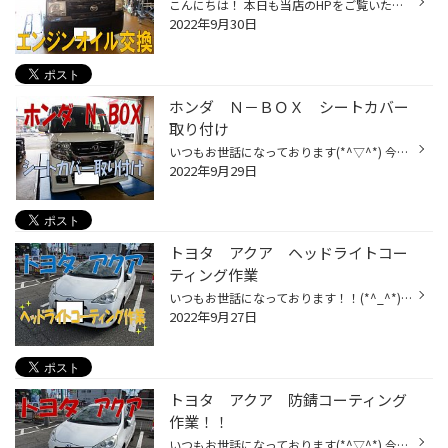
こんにちは！ 本日も当店のHPをご覧いただきありがとうございます！！ 今回はムーヴコンテのオイル交換作業の紹介です！ いつもご利用いただいているお客様です！ ありがとうございます！！！！ 走行距離が10万ｋｍを超えたおクルマですが 定期的なオイル交換により、まだまだ快調です！ 前回のオイ...
2022年9月30日
ホンダ Ｎ－ＢＯＸ シートカバー
取り付け
いつもお世話になっております(*^▽^*) 今回はホンダ Ｎ－ＢＯＸのシートカバー取り付けの様子をご紹介します！！ 今回取りつけるのはこちらのクラッツィオジュニアという商品です！(#^^#) こちらが取付前の画像です。 まずはヘッドレストを外してカバーを取り付けていきます。 次に座面にカバーをか...
2022年9月29日
トヨタ アクア ヘッドライトコー
ティング作業
いつもお世話になっております！！(*^_^*) 今回はトヨタ アクアのヘッドライトコーティング作業の様子をご案内します！ 前回ご紹介した防錆コーティング作業に合わせてのご依頼となります！！ 施工前の左右のライトの状態がコチラです！ 全体的に黄ばみが広がっています… まずは作業に入る前にヘッ...
2022年9月27日
トヨタ アクア 防錆コーティング
作業！！
いつもお世話になっております(*^▽^*) 今回はトヨタ アクアの防錆コーティング作業の様子をご紹介します！ まずは入庫後リフトアップしてコーティング剤が飛び散らないように周囲をシートで覆います。 その後専用のエアブラシにコーティング剤を入れて車両下回りの金属部分に吹き付けていきます。 B...