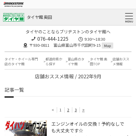
タイヤ館 奥田
タイヤのことならブリヂストンのタイヤ館へ
076-444-1225
9:30～18:30
〒930-0811 富山県富山市千代田町9-15
Map
タイヤ・ホイール専門
都道府県か
富山県のタ
タイヤ館 奥
店舗おスス
店のタイヤ館
ら探す
イヤ館
田TOP
メ情報
店舗おススメ情報 / 2022年9月
記事一覧
<
1
2
3
>
エンジンオイルの交換！予約なしで
も大丈夫です☆