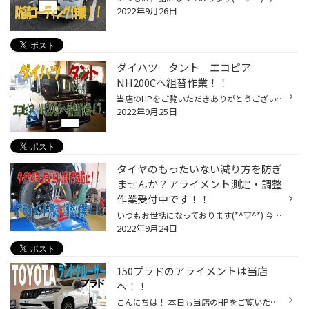
2022年9月26日
ダイハツ タント エコピア
NH200Cへ組替作業！！
当店のHPをご覧いただきありがとうございます！！(#^^#) 今回はダイハツ タントのタイヤ組替作業の様子をご紹介します！！ まずは入庫後お車をリフトアップしてタイヤを外していきます！ 外したタイヤは空気を抜いてバランスウェイトを外し、古いタイヤを外していきます。 タイヤを外した後はゴムか...
2022年9月25日
タイヤのもったいない減り方を防ぎ
ませんか？アライメント測定・調整
作業受付中です！！
いつもお世話になっております(*^▽^*) 今回はサービス事例にもアップさせていただいているアライメント測定・調整作業についてのご案内です！ アライメント調整作業はタイヤの取りついている角度を調整する作業です。 タイヤは進行方向に対して真っ直ぐついたままというイメージを持たれがちですが...
2022年9月24日
150プラドのアライメントは当店
へ！！
こんにちは！ 本日も当店のHPをご覧いただきありがとうございます！！ プラドのアライメントもお任せください★ 今回のプラドは新車です！ リフトアップ後のアライメント調整をご依頼いただきました☆ 早速測定準備です 150プラドはフロントのトウ、キャンバー、キャスター全て調整可能です！ フロン...