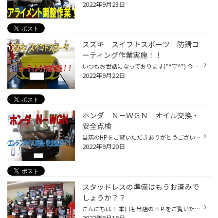
2022年9月23日
スズキ スイフトスポーツ 防錆コ
ーティング作業実施！！
いつもお世話になっております(*^▽^*) 今回はスズキ スイフトスポーツの防錆コーティング作業をご紹介します！！ 防錆コーティング作業はお車のマフラーなどの車両下部にコーティング剤を吹き付けていく作業です！ 入庫後リフトアップしてコーティング剤がガラスなどに付着しないようにビニールシー...
2022年9月22日
ホンダ Ｎ－ＷＧＮ オイル交換・
安全点検
当店のHPをご覧いただきありがとうございます！！(#^^#) 今回はホンダ N-WGNのオイル交換と安全点検の様子をご紹介します！！ 安全点検はタイヤ・ワイパー・バッテリーなどの状態に異常が無いかを点検する作業です。 入庫後ワイパーゴムの切れなど異常が無いかを点検します。 その後ボンネットを開...
2022年9月20日
スタッドレスの準備はもうお済みで
しょうか？？
こんにちは！ 本日も当店のＨＰをご覧いただきありがとうございます！！ みなさま、スタッドレスの準備はもうお済みでしょうか！？ 値上がり前に準備された方も多いかと思います。 まだ準備していない！という方はぜひお気軽に当店へご来店ください★ 現在、スタッドレスを豊富に取り揃えております...
2022年9月19日