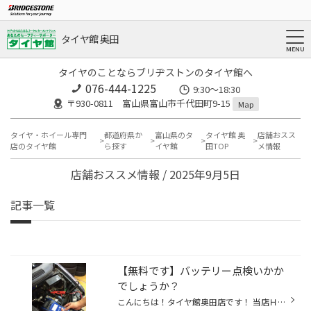
タイヤ館 奥田
タイヤのことならブリヂストンのタイヤ館へ
076-444-1225
9:30～18:30
〒930-0811 富山県富山市千代田町9-15
Map
タイヤ・ホイール専門
都道府県か
富山県のタ
タイヤ館 奥
店舗おスス
店のタイヤ館
ら探す
イヤ館
田TOP
メ情報
店舗おススメ情報 / 2025年9月5日
記事一覧
【無料です】バッテリー点検いかか
でしょうか？
こんにちは！タイヤ館奥田店です！ 当店ＨＰをご覧いただきありがとうございます！ 突然ですが、お車のバッテリーは元気でしょうか？ いつ交換したか定かではない・・という方！ 最近のバッテリーは高性能で、前触れなくバッテリーが上がる可能性があります。 まだまだ暑いこの時期、1度チェックさ...