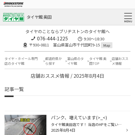
タイヤ館 奥田
タイヤのことならブリヂストンのタイヤ館へ
076-444-1225
9:30～18:30
〒930-0811 富山県富山市千代田町9-15
Map
タイヤ・ホイール専門
都道府県か
富山県のタ
タイヤ館 奥
店舗おスス
店のタイヤ館
ら探す
イヤ館
田TOP
メ情報
店舗おススメ情報 / 2025年8月4日
記事一覧
パンク、増えています(>_<)
タイヤ館奥田店です！ 当店のHPをご覧いただきありがとうございます♪ タイトルの通り、ここ数日パンクで来店される方が増えています・・ 特に多いのがタイヤのサイド部の損傷です タイヤのサイド部は薄く、損傷すると修理ができません・・ そのまま走行されると“バースト(破裂)”の可能性もあります...
2025年8月4日