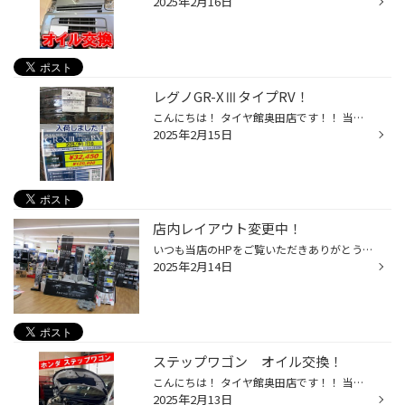
2025年2月16日
レグノGR-XⅢタイプRV！
こんにちは！ タイヤ館奥田店です！！ 当店のHPをご覧いただきありがとうございます(#^^#) 新商品入荷しました！ レグノGR-XⅢタイプRV！ RV専用パタン設計で、ミニバンやコンパクトSUVにぴったりのタイヤです♪ 詳しくはこちらをご覧ください→ GR-XIII TYPE RV 製品特徴：空間品質と走行性能、サステ...
2025年2月15日
店内レイアウト変更中！
いつも当店のHPをご覧いただきありがとうございます。 本日は、店内のタイヤを冬タイヤから夏タイヤへと入替をしています。 皆さまが入りやすくて、見やすい様にお店作りを頑張ります！
2025年2月14日
ステップワゴン オイル交換！
こんにちは！ タイヤ館奥田店です！！ 当店のHPをご覧いただきありがとうございます(^^♪ 今回はホンダ・ステップワゴンのオイル交換作業をご紹介☆ 現状のオイルを抜き、新しいオイルを注入します スノコ・エコMAX 0W20をお選びいただきました 100％化学合成油で、交換推奨が7,000㎞ または8ヶ月のど...
2025年2月13日