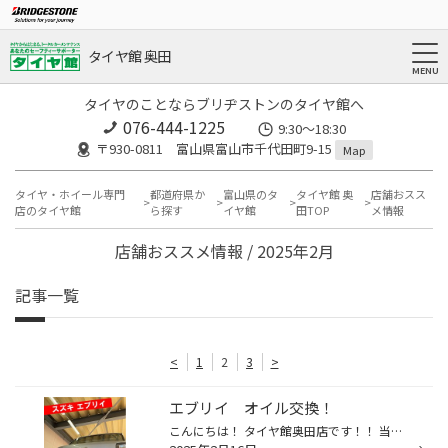
タイヤ館 奥田
タイヤのことならブリヂストンのタイヤ館へ
076-444-1225
9:30～18:30
〒930-0811 富山県富山市千代田町9-15
Map
タイヤ・ホイール専門
都道府県か
富山県のタ
タイヤ館 奥
店舗おスス
店のタイヤ館
ら探す
イヤ館
田TOP
メ情報
店舗おススメ情報 / 2025年2月
記事一覧
<
1
2
3
>
エブリイ オイル交換！
こんにちは！ タイヤ館奥田店です！！ 当店のHPをご覧いただきありがとうございますヾ(≧▽≦)ﾉ 今回はスズキ・エブリイのオイル交換作業をご紹介☆ 現状のオイルを抜いていきます 新しいオイルを注入します スノコ エコロード5W30をお選びいただきました 交換サイクルは6か月、もしくは5,000ｋｍ走行後...