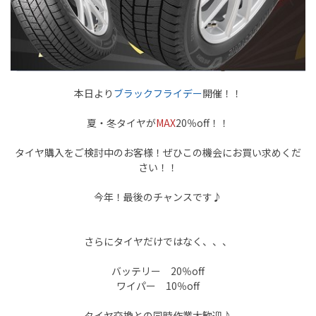
本日より
ブラックフライデー
開催！！
夏・冬タイヤが
MAX
20％off！！
タイヤ購入をご検討中のお客様！ぜひこの機会にお買い求めくだ
さい！！
今年！最後のチャンスです♪
さらにタイヤだけではなく、、、
バッテリー 20％off
ワイパー 10％off
タイヤ交換との
同時作業大歓迎♪