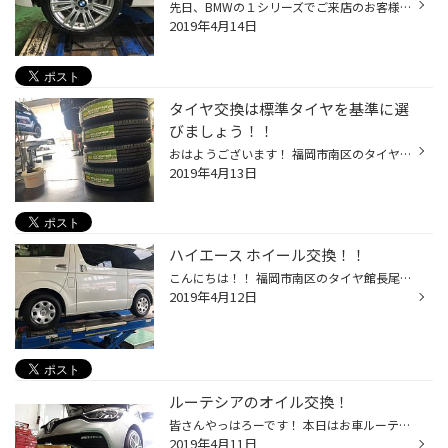
先日、BMWの１シリーズでご来店のお客様にタイヤ交換とアライメント調整を 実施させていただきました。 タイヤは、新車装着タイヤの【 ポテンザ Ｓ００１RFT 】です！ 交換後、アライメント調整も行いました。 バッチリ調整させていただき、作業終了です。 ランフラットタイヤの交換も福岡市南区長...
2019年4月14日
タイヤ交換は標準タイヤを基準に選
びましょう！！
おはようございます！ 福岡市南区のタイヤ館長尾です 週末です！！お出かけ前にはタイヤの点検をしましょう～ 最近はお車の性能ＵＰに比例してエコタイヤが標準で 装着されている事が多いです。 純正タイヤ＝性能の低い（比較的安い）タイヤの時代は終焉を迎えつつあります！！ 福岡市南区のタイヤ...
2019年4月13日
ハイエース ホイール交換！！
こんにちは！！ 福岡市南区のタイヤ館長尾で御座います 平成もあと数週間ですね！！ 今日はトヨタハイエースを16インチにインチアップしましたので ご紹介します ハイエースの純正は15インチで鉄ホイールにカバーが付いている のですが、味気ないのは否めませんね… タイヤ交換のタイミングでフレー...
2019年4月12日
ルーテシアのオイル交換！
皆さんやっはろーです！ 本日はお車ルーテシアのオイル交換をいたしました！ 今回使用させていただいたオイルはスノコさんのスベルトです！ ルーテシアのRSは粘度が５W-40が規定粘度になっております！ 輸入車のオイル交換もタイヤ館ではドシドシお待ちしております！
2019年4月11日