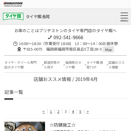
タイヤ館 長尾
お車のことはブリヂストンのタイヤ専門店のタイヤ館へ
092-541-9666
10:00～18:30（作業受付 18:00) 13：00～14：00お昼休憩
〒815-0075 福岡県福岡市南区長丘5丁目28ｰ5
Map
タイヤ・ホイール専門
都道府県か
福岡県のタ
タイヤ館 長
店舗おスス
店のタイヤ館
ら探す
イヤ館
尾TOP
メ情報
店舗おススメ情報 / 2019年4月
記事一覧
<
1
2
3
4
5
>
☆防錆施工☆