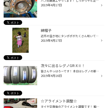
ハブ防錆施工やってます！ しっかりサビ止めしとかないとですね♪
2019年4月17日
綿帽子
近所の空き地にタンポポがたくさん咲いていました。 黄色い花に、ふわふわの綿帽子。 息子も娘も楽しそうに探していました。 私も、子供の頃に綿帽子を見つけて思いっきりフーッと飛ばすのが大好きだったことを 子供と遊びながら思い出していました。 いくよ！と息をはいて綿帽子が飛んでいくだけで...
2019年4月17日
次々に出るレグノGR-XⅡ！
皆さんやっはろーです！ 本日はレグノの新商品GR-XⅡがまたしてもご購入して頂きました！ 新しくなってからさらに人気度が増したように感じます！ 在庫も次々に仕入れていきますので興味のある方は是非一度ご来店ください！ お見積りだけでも大歓迎です！
2019年4月16日
☆アライメント調整☆
タイヤ交換後のアライメント調整です！ 輸入車のアライメント調整のことなら福岡市南区のタイヤ感長尾におまかせください！