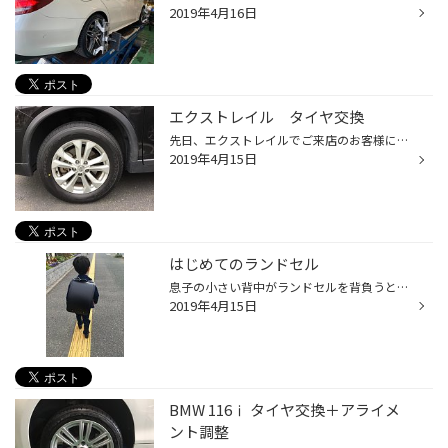
2019年4月16日
エクストレイル タイヤ交換
先日、エクストレイルでご来店のお客様にタイヤ交換を実施させていただきました。 選んでいただいたタイヤは、【 デューラーＨ／Ｌ８５０ 】！ 乗り心地、静粛性を重視したＳＵＶ専用タイヤです。 ＳＵＶのタイヤ交換も、福岡市南区長丘にある《 タイヤ館長尾 》にお任せ下さい。
2019年4月15日
はじめてのランドセル
息子の小さい背中がランドセルを背負うととても頼もしく見えました。 この前生まれたばかりだと思っていたのに、あっという間に小学生です。 入学式は、自宅から家族で歩いて向かいました。 遠くはない距離なのに、こんな小さい体で大きなランドセルを背負って 毎日登校するかと思うと、親の方が心...
2019年4月15日
BMW 116ⅰ タイヤ交換＋アライメ
ント調整