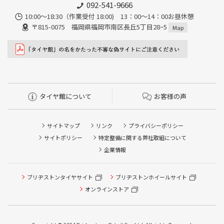
092-541-9666
10:00～18:30（作業受付 18:00) 13：00～14：00お昼休憩
〒815-0075 福岡県福岡市南区長丘5丁目28ｰ5
Map
タイヤ館について
お客様の声
サイトマップ
リンク
プライバシーポリシー
サイトポリシー
特定整備に関する弊社取組について
企業情報
タイヤ点検・安全点検/タイヤ履き替え/オイル交換/その他
ブリヂストンタイヤサイト
ブリヂストンホイールサイト
ピット作業の予約
オンラインストア
クローク契約会員専用タイヤ履き替え※タイヤ履き替えを
希望のクローク契約会員の方はこちらを選択ください