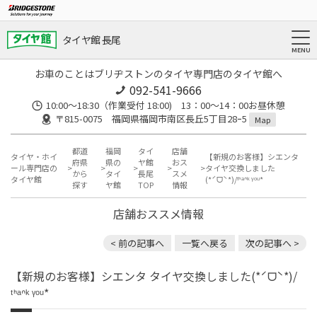
タイヤ館 長尾
お車のことはブリヂストンのタイヤ専門店のタイヤ館へ
092-541-9666
10:00～18:30（作業受付 18:00) 13：00～14：00お昼休憩
〒815-0075 福岡県福岡市南区長丘5丁目28ｰ5
Map
都道
福岡
タイ
店舗
タイヤ・ホイ
【新規のお客様】シエンタ
府県
県の
ヤ館
おス
ール専門店の
タイヤ交換しました
から
タイ
長尾
スメ
タイヤ館
(*ˊᗜˋ*)/ᵗᑋᵃᐢᵏ ᵞᵒᵘ*
探す
ヤ館
TOP
情報
店舗おススメ情報
< 前の記事へ
一覧へ戻る
次の記事へ >
【新規のお客様】シエンタ タイヤ交換しました(*ˊᗜˋ*)/
ᵗᑋᵃᐢᵏ ᵞᵒᵘ*