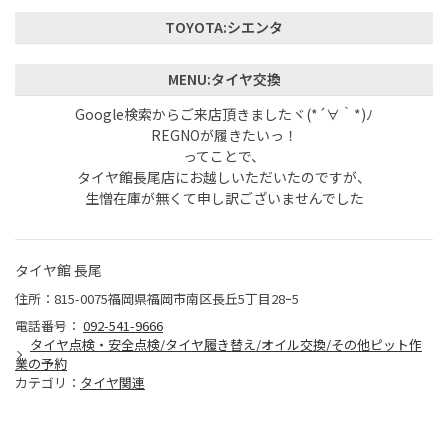
TOYOTA:シエンタ
MENU:タイヤ交換
Google検索からご来店頂きましたヾ(*´∀｀*)ﾉ
REGNOが履きたいっ！
ってことで、
タイヤ館長尾店にお越しいただいたのですが、
生憎在庫が無くて申し訳ございませんでした
タイヤ館 長尾
住所：815-0075福岡県福岡市南区長丘5丁目28ｰ5
電話番号：
092-541-9666
タイヤ点検・安全点検/タイヤ履き替え/オイル交換/その他ピット作
業の予約
カテゴリ：
タイヤ関連