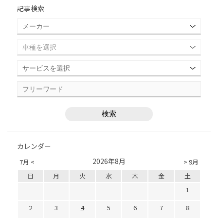
記事検索
カレンダー
2026年8月
7月 <
> 9月
日
月
火
水
木
金
土
1
2
3
4
5
6
7
8