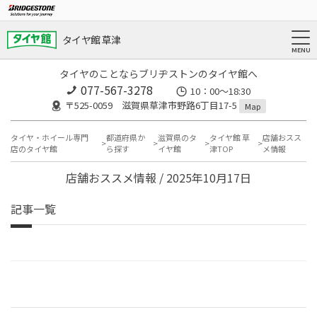
タイヤ館 草津
タイヤのことならブリヂストンのタイヤ館へ
077-567-3278
10：00～18:30
〒525-0059 滋賀県草津市野路6丁目17-5
Map
タイヤ・ホイール専門
都道府県か
滋賀県のタ
タイヤ館 草
店舗おスス
店のタイヤ館
ら探す
イヤ館
津TOP
メ情報
店舗おススメ情報 / 2025年10月17日
記事一覧