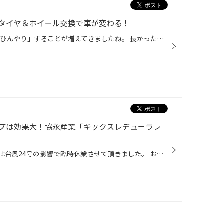
タイヤ＆ホイール交換で車が変わる！
どぉも！望月です。 朝晩は少し「ひんやり」することが増えてきましたね。 長かった灼熱の季節が終わりを迎えほっと一息・・・ しかし油断しているとあっという間に訪れる「冬」 今年は「集中豪雨」や「大型台風」など異常気象続きだったので冬場も警戒が必要です。 当店では「冬場」お車を運転する...
プは効果大！協永産業「キックスレデューラレ
どぉも！望月です。 先日9月30日は台風24号の影響で臨時休業させて頂きました。 お問い合わせ・ご来店頂いた皆様には大変ご迷惑お掛けいたしました。 特に大きな被害もなく、本日より通常通り営業させて頂いています。 皆様のご来店を心よりお待ちしております。 ホイールナットのドレスアップは効...