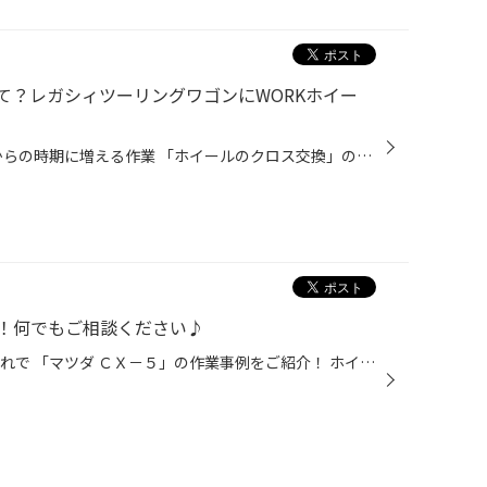
て？レガシィツーリングワゴンにWORKホイー
どぉも！望月です。 今日は これからの時期に増える作業 「ホイールのクロス交換」の事例をご紹介！ 「「クロス交換とは」」 スタッドレスタイヤ購入時に 今お車に付いているホイールにスタッドレスタイヤを取りつけ ノーマルタイヤ用のホイールを新調する事を言います。 新しく買うホイールが今の...
！何でもご相談ください♪
どぉも！望月です。 前回からの流れで 「マツダ ＣＸ－５」の作業事例をご紹介！ ホイールもカッコ良くなり、後は利便性や快適性。 ３点の商品をお取付させて頂きました。 ★見た目の高級感を出しなら新車のシートを汚れから守る「シートカバー」 ★走行中でもＴＶが見られる「テレビキット」 ★事故な...