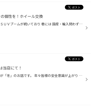
けの個性を！ホイール交換
どぉも！望月です。 ここしばらくＳＵＶブームが続いており 巷には 国産・輸入問わずＳＵＶが数多く走っています。 今回ご紹介する国産ＳＵＶ「マツダ ＣＸ－５」も 今年２月ＫＦ型にフルモデルチェンジし 性能はもちろん外観がより洗練され大人気！今でも納車待ち３か月だそうです・・・ 人気があ...
は当店にて！
どぉも！望月です。 まだ秋口ですが「冬」のお話です。 年々皆様の安全意識が上がり 滋賀県南部でも冬タイヤの装着率が向上しています。 特に先シーズンは各地で記録的な大雪が降ったこともあり 県内の需要も急上昇。 タイヤの欠品なども出て、お客様にはご迷惑をお掛けいたしました。 メーカーの定...