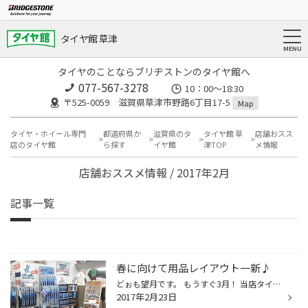
タイヤ館 草津
タイヤのことならブリヂストンのタイヤ館へ
077-567-3278
10：00～18:30
〒525-0059 滋賀県草津市野路6丁目17-5
Map
タイヤ・ホイール専門
都道府県か
滋賀県のタ
タイヤ館 草
店舗おスス
店のタイヤ館
ら探す
イヤ館
津TOP
メ情報
店舗おススメ情報 / 2017年2月
記事一覧
春に向けて用品レイアウト一新♪
どぉも望月です。 もうすぐ3月！ 当店タイヤ館草津はただ今「毎週水曜日」が定休日ですが3月2日以降 「定休日なし」に変更になります。 3月～4月末頃は、 「スタッドレスタイヤ」から「ノーマルタイヤ」への交換作業でお客様のご来店が急増致します。 春も作業時間予約サービスを受付してます。 待...
2017年2月23日