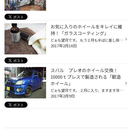
お気に入りのホイールをキレイに維
持！「ガラスコーティング」
どぉも望月です。 もう２月も半ばに差し掛かり、もうすぐすると春を感じる季節になりますね。 冬のスタッドレスタイヤシーズンに次ぎ、春になると需要が伸びてくるのが「アルミホイール」です。 スタッドレスタイヤシーズンよりも、ホイールデザインや性能にこだわりをもってご購入される方が多いで...
2017年2月16日
スバル プレオのホイール交換！
10000ｔプレスで製造される「鍛造
ホイール」
どぉも望月です。 ２月に入り、ますます冷え込み、週末にかけて「雪」予報が出ていますね(；´∀｀) 雪が積もらなくても路面の水分が凍結すると、スリップ事故などに繋がりますので、夜遅くや早朝に運転される方は十分ご注意下さい。 と、そんな中ですが先日冬タイヤからノーマルタイヤに履き替えてグ...
2017年2月9日