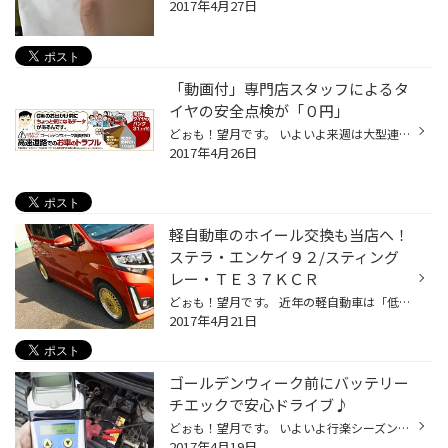
2017年4月27日
「動画付」専門店スタッフによるタ
イヤの安全点検が「０円」
どぉも！望月です。 いよいよ来週は大型連休のゴールデンウィーク！(早い方は今週から？) 皆様ご予定は立てましたでしょうか？ 連休期間中にお車でお出かけされる方は、不要なトラブルを避けるために「お車の安全点検」をおススメ致します。 特に高速道路を走行予定の方は「タイヤ」の状態を要チェ...
2017年4月26日
軽自動車のホイール交換も当店へ！
ステラ・エンケイ９２/スティング
レー・ＴＥ３７ＫＣＲ
どぉも！望月です。 近年の軽自動車は「低燃費性能」や「予防安全性能」がとても進化しています。 一昔前のように「車体価格が安い」「維持費が安い」といった価格面だけで軽を選ぶ比率が減り 「乗りやすい」「普通車と遜色ない機能性」「見た目が好み」といったように、 車自体を気にって乗られる...
2017年4月21日
ゴールデンウィーク前にバッテリー
チエックで安心ドライブ♪
どぉも！望月です。 いよいよ行楽シーズンの到来！５月のゴールデンウィークにレジャーや旅行にお出かけのご予定を立てている方も多いかと思います。 そして例年、クルマのトラブルによってレッカー搬送される件数が急増するのもこの時期です(汗) お車でお出かけ予定なら！当店でお車の「無料安全点...
2017年4月19日