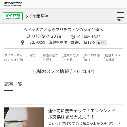
タイヤ館 草津
タイヤのことならブリヂストンのタイヤ館へ
077-567-3278
10：00～18:30
〒525-0059 滋賀県草津市野路6丁目17-5
Map
タイヤ・ホイール専門
都道府県か
滋賀県のタ
タイヤ館 草
店舗おスス
店のタイヤ館
ら探す
イヤ館
津TOP
メ情報
店舗おススメ情報 / 2017年4月
記事一覧
連休前に要チェック！エンジンオイ
ル交換はまだ大丈夫？！
どぉも！望月です 急に気温が上がり汗ばむ場面も増えてきたように思います。 さて ここ最近は、お車のメンテナンスを中心にご紹介していますが今回は 「エンジンオイル交換」のご紹介です。 エンジンオイルはエンジン内部の潤滑や洗浄・冷却をするために重要な役割をはたしています。 そんなエンジ...