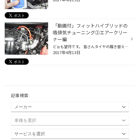
「動画付」フィットハイブリッドの
吸排気チューニング②エアークリー
ナー編
どぉも望月です。 皆さんタイヤの履き替えはお済でしょうか？ スタッドレスタイヤのゴムは気温の上昇とともに、すり減りやすさも加速していきます。 山間部などにお住まいの方以外は、4月中に交換しちゃいましょう！ 今なら混雑も緩和され待ち時間も少ない傾向です。 タイヤの履き替えはタイヤ専門...
2017年4月13日
記事検索