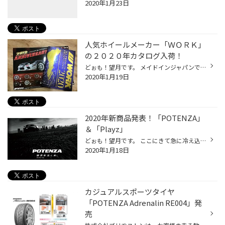
2020年1月23日
人気ホイールメーカー「ＷＯＲＫ」
の２０２０年カタログ入荷！
どぉも！望月です。 メイドインジャパンでクオリティーの高いアルミホイールが人気のメーカー 「ＷＯＲＫ」= ワークの新しいホイールカタログが入荷致しました！ 今年のカタログは昨年の黒一色とは打って変わり キレイな青紫に金色の組み合わせで高級感のある仕上がり！ 今年は「ワークエモーション...
2020年1月19日
2020年新商品発表！「POTENZA」
＆「Playz」
どぉも！望月です。 ここにきて急に冷え込みが厳しくなってきましたね～ 気象庁の予報ですと、ここ数日は最低気温が３°以下の日が続くようです。 ３°以下は路面凍結のリスクが高まりますのでお車を早朝や深夜に運転される方はご注意下さい。 気温が下がると、道路の電光掲示も「凍結注意」など表示...
2020年1月18日
カジュアルスポーツタイヤ
「POTENZA Adrenalin RE004」発
売