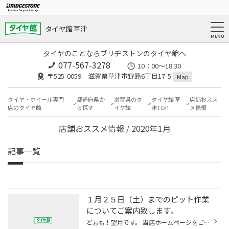
タイヤ館 草津
タイヤのことならブリヂストンのタイヤ館へ
077-567-3278
10：00～18:30
〒525-0059 滋賀県草津市野路6丁目17-5
Map
タイヤ・ホイール専門
都道府県か
滋賀県のタ
タイヤ館 草
店舗おスス
店のタイヤ館
ら探す
イヤ館
津TOP
メ情報
店舗おススメ情報 / 2020年1月
記事一覧
１月２５日（土）までのピット作業
についてご案内致します。
どぉも！望月です。 当店ホームページをご覧いただき誠にありがとうございます。 皆様に当店のピット作業（タイヤ・オイル交換・ホイールアライメントなど） についてのご連絡をさせて頂きます。 当店ピットは現在リフト交換の為、工事を行っているのですが その都合上で通常であれば３台同時に作業...