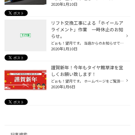
2020年1月10日
リフト交換工事による「ホイールア
ライメント」作業 一時休止のお知
らせ。
どぉも！望月です。 当店からのお知らせです。 今月1月23日（木）～25日（土）の間 作業ピット内のリフト交換工事の為 ホイールアライメント作業を一時休止致します。 受注再開は26日（日）を予定しております。 詳しくはお問い合わせ下さい。 ご迷惑をお掛け致しますが、ご了承のほど宜しくお願い...
2020年1月10日
謹賀新年！今年もタイヤ館草津を宜
しくお願い致します！
どぉも！望月です。 ホームページをご覧頂いている皆様 明けましておめでとうございます！今年も当店タイヤ館草津を宜しくお願い致します！ 今日が年明け仕事始めの方も多いのではないでしょうか？ 私は正月休みに、だらけた生活をしていたせいで体がなまけきっています（汗） 体が資本のこの仕事、...
2020年1月6日
記事検索