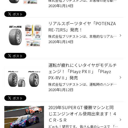
株式会社ブリヂストンは、お客様の走る歓びに応えるスタイリッシュなカジュアルスポーツタイヤ「POTENZA Adrenalin RE004（ポテンザ アドレナリン・アールイー・ゼロゼロ・フォー）」を2月より発売します。発売サイズは40サイズで、全てメーカー希望小売価格を設定しています。 「POTENZA」は1979年...
2020年1月14日
リアルスポーツタイヤ「POTENZA
RE-71RS」発売！
株式会社ブリヂストンは、本格的なリアルスポーツタイヤ「POTENZA」の新商品として、ストリートラジアル史上最速を追求した「POTENZA RE-71RS（ポテンザ アールイー・ナナイチアールエス）」を2月より順次発売します。発売サイズは63サイズで、全てメーカー希望小売価格を設定します。 「POTENZA」...
2020年1月14日
運転が疲れにくいタイヤがモデルチ
ェンジ！「Playz PXⅡ」「Playz
PX-RVⅡ」発売
株式会社ブリヂストンは、運転時のハンドルのふらつき抑制や運転中に無意識に溜まる"ストレス"を軽減することで「疲れにくい」を実現した、「Playz（プレイズ）」ブランドの新商品「Playz PXⅡ」「Playz PX-RVⅡ」を2020年2月から発売します。「Playz PX-RVⅡ」はミニバンの特性を考慮し、設計したミニ...
2020年1月12日
2019年SUPER GT 優勝マシンと同
じエンジンオイル使用出来ます！４
ＣＲ-ＳＲ
どぉも！望月です。 皆さん車のレースで 「SUPER GT」ってご存知でしょうか？ 市販の車をモチーフとしたレーシングカーを使用し国内外のサーキットで 年間タイトルを争う人気のレースカテゴリーです。 性能レギュレーションにより「ＧＴ５００」「ＧＴ３００」と ２クラスに分かれているのですが レ...