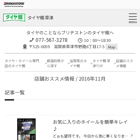
タイヤ館 草津
タイヤのことならブリヂストンのタイヤ館へ
077-567-3278
10：00～18:30
〒525-0059 滋賀県草津市野路6丁目17-5
Map
タイヤ・ホイール専門
都道府県か
滋賀県のタ
タイヤ館 草
店舗おスス
店のタイヤ館
ら探す
イヤ館
津TOP
メ情報
店舗おススメ情報 / 2016年11月
記事一覧
お気に入りのホイールを簡単キレイ
♪
どぉも望月です。 今日から急に寒くなりましたね:(；ﾞﾟ'ωﾟ'):ブルブル！ 寒がりの私にはつらい季節です・・・ そんな今日はホイールのコーティング作業をご紹介！ スタッドレスタイヤ用にホイールを買われる方がほとんどですが、最近は車に付いているホイールにスタッドレスタイヤを取り付け、 ノー...