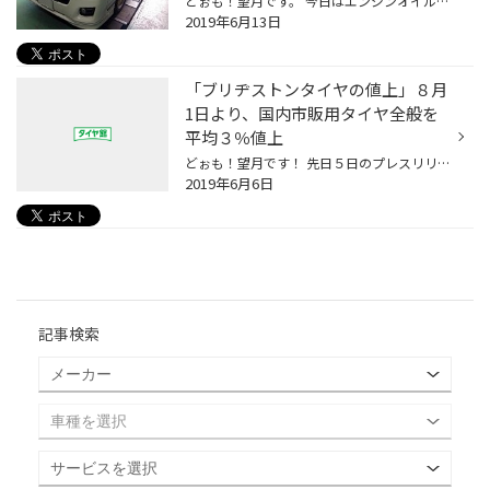
どぉも！望月です。 今日はエンジンオイルの交換事例をご紹介！ お車は「日産 ＮＶ350キャラバン」2.5リッターディーゼルエンジン車です。 働く車の代表格 ハイエース＆キャラバン 広い荷室と燃費も良く、仕事道具を満載してもパワフルに走れるディーゼルエンジンは、まさにもってこいの組み合わせ...
2019年6月13日
「ブリヂストンタイヤの値上」８月
1日より、国内市販用タイヤ全般を
平均３％値上
どぉも！望月です！ 先日５日のプレスリリースで発表された （株）ブリヂストン の国内市販用タイヤ値上げのニュースです。 物流コストの高騰により、現状より平均「3％」の値上となります。 詳しくはブリヂストンの企業サイトより ↓↓↓↓↓↓↓ ブリヂストン企業サイト「国内市販用タイヤの値上げについ...
2019年6月6日
記事検索