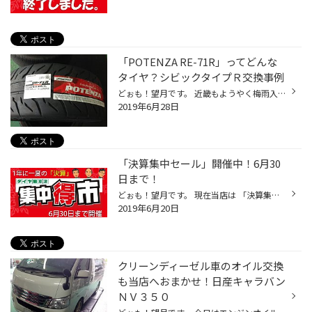
「POTENZA RE-71R」ってどんな
タイヤ？シビックタイプＲ交換事例
どぉも！望月です。 近畿もようやく梅雨入りですね～ 雨やら台風やら報じられていますので、外出の際は十分お気を付け下さい。 当店で開催中の「決算集中セール」も残すところ後２日 週末も天気が荒れそうですが、皆様のお越しを心よりお待ちしております！ ※気象情報は気象庁の物です。 今日は！タ...
2019年6月28日
「決算集中セール」開催中！6月30
日まで！
どぉも！望月です。 現在当店は 「決算集中セール」を開催中です！！ 期間中 タイヤ・ホイールをはじめ 各種カー用品をお値打ち価格でご奉仕致します！ 特にタイヤは ８月１日から値上がりします。 ノーマルタイヤ・スタッドレスタイヤ共に「今が買い時」 この機会お見逃しなく！！ また当店Ｗｅｂ...
2019年6月20日
クリーンディーゼル車のオイル交換
も当店へおまかせ！日産キャラバン
ＮＶ３５０