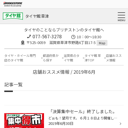
タイヤ館 草津
タイヤのことならブリヂストンのタイヤ館へ
077-567-3278
10：00～18:30
〒525-0059 滋賀県草津市野路6丁目17-5
Map
タイヤ・ホイール専門
都道府県か
滋賀県のタ
タイヤ館 草
店舗おスス
店のタイヤ館
ら探す
イヤ館
津TOP
メ情報
店舗おススメ情報 / 2019年6月
記事一覧
「決算集中セール」終了しました。
どぉも！望月です。 ６月１８日より開催していた 「決算集中セール」を本日をもって終了いたしました。 期間中たくさんのお客様にご来店頂きました事を心より御礼申し上げます。 次回のセール企画も乞うご期待！
2019年6月30日