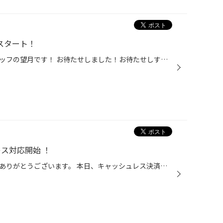
応スタート！
どぉも！滋賀県タイヤ館草津スタッフの望月です！ お待たせしました！お待たせしすぎたのかもしれません（笑） 当店でも「Air ペイ」導入を致しまして 本日よりQR決済が使えるようになりました！ これで「Pay Pay」「LINE Pay」「au Pay」「d払い」「アップルPay」などなど対応！ お客様の利便性が...
レス対応開始 ！
当店ホームページをご覧いただきありがとうございます。 本日、キャッシュレス決済システム「Airペイ」導入いたしました。 それにより従来より使用可能だったクレジットカード決済を始め 「Pay Pay」「Line Pay」「au pay」「ｄ払い」などＱＲ決済にも対応できます。 ちょっとだけ便利になったタイ...