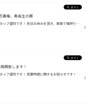
匠壽庵、寿長生の郷
どぉも！滋賀県タイヤ館草津のスタッフ望月です！ 先日お休みを頂き、家族で梅狩りに行って来ました！ 「ぶどう狩り」や「いちご狩り」と違い、その場で食べれないのですが 広大な梅林の中で「ちょっとでも大きいの」と探し回るのは 宝探しの様で楽しかったです。 こんな感じで、わんさか実っていま...
業を再開致します！
どぉも！滋賀県タイヤ館草津のスタッフ望月です！ 営業時間に関するお知らせです！ 当店では4月16日より18：00までの短縮営業を続けてまいりましたが 7月1日より19：00までの営業を再開致します。 短縮期間中お客様にはご不便をお掛けいたしまして、誠に申し訳ございませんでした。 これから先も地...