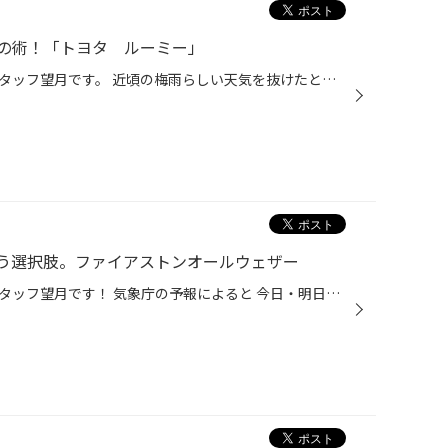
の術！「トヨタ ルーミー」
どぉも！滋賀県タイヤ館草津のスタッフ望月です。 近頃の梅雨らしい天気を抜けたと思ったら 今度は「暑さ」・・・ 今日は、これからの時期 お車を運転する際欠かせない「カーエアコン」関係の作業をご紹介致します！ お車は！ トヨタ「ルーミー」Ｍ900Ａ型 軽自動車並みに小回りが利き、車内が広く...
う選択肢。ファイアストンオールウェザー
どぉも！滋賀県タイヤ館草津のスタッフ望月です！ 気象庁の予報によると 今日・明日と最高気温が「31℃」！！ 強い日差しが苦手な私は気分↓↓ 禰豆子（ねずこ）ちゃんのように日光を克服したい（笑） 今日は最近需要が高まりつつある 「オールシーズンタイヤ」についてのご案内を致します。 「ファイ...