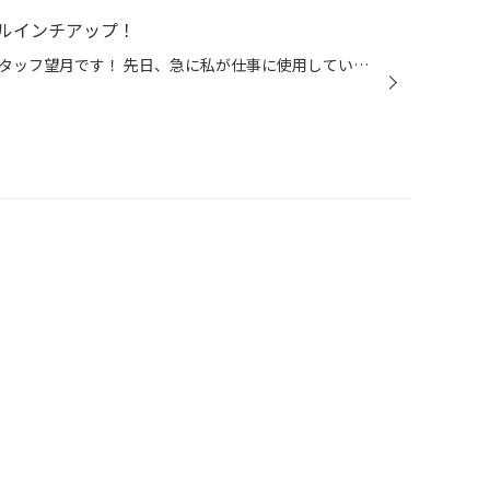
ルインチアップ！
どぉも！滋賀県タイヤ館草津のスタッフ望月です！ 先日、急に私が仕事に使用しているＰＣが調子を悪くし 起動不良に（汗） 色々試行錯誤し、結果グー〇ルクロムをアンインストールしたら復活。 再インストールするとまたバグります。 なんで？・・・ ＰＣにそれほど知識が無い私は 今回の症状を「新...